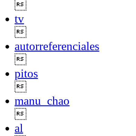

tv

autorreferenciales

pitos

manu_chao

al