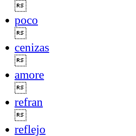

poco

cenizas

amore

refran

reflejo