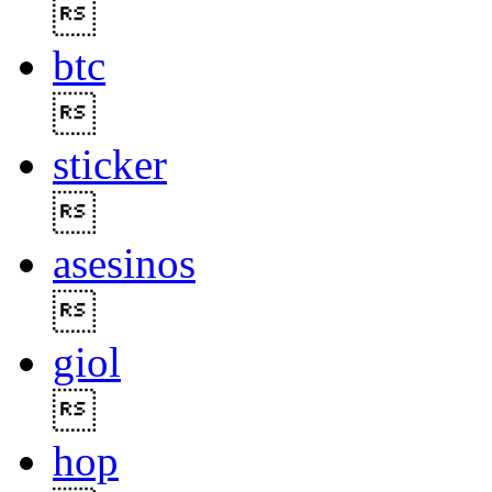

btc

sticker

asesinos

giol

hop