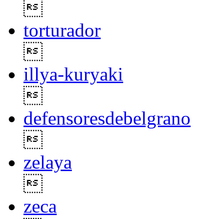

torturador

illya-kuryaki

defensoresdebelgrano

zelaya

zeca