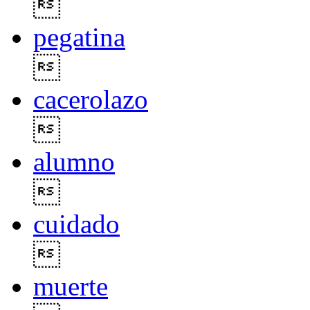

pegatina

cacerolazo

alumno

cuidado

muerte