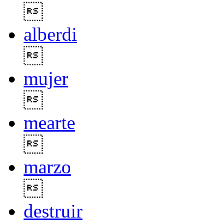

alberdi

mujer

mearte

marzo

destruir