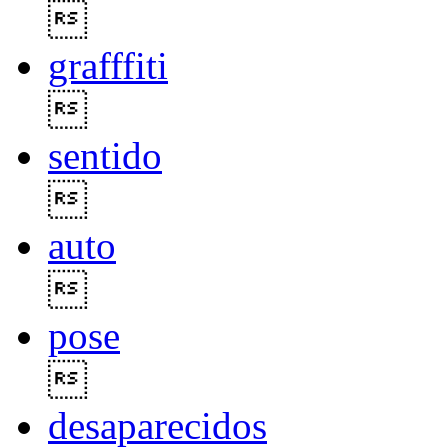

grafffiti

sentido

auto

pose

desaparecidos