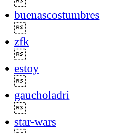

buenascostumbres

zfk

estoy

gaucholadri

star-wars