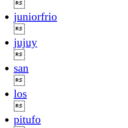

juniorfrio

jujuy

san

los

pitufo