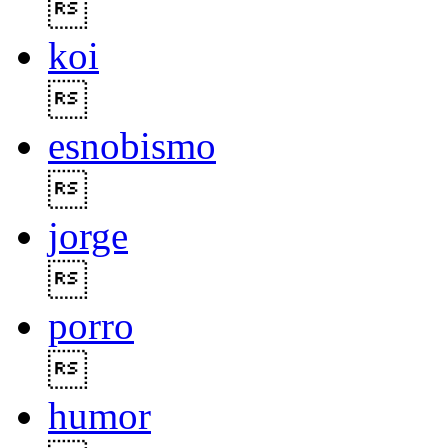

koi

esnobismo

jorge

porro

humor