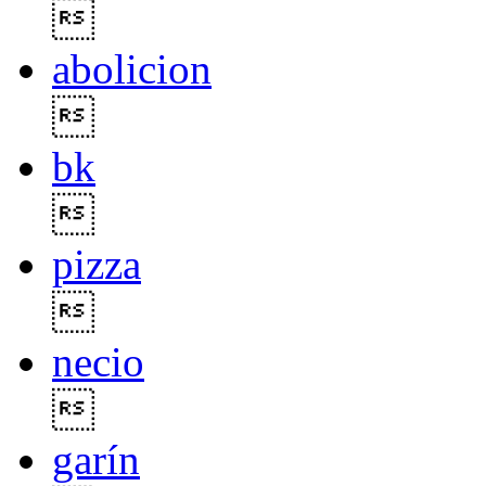

abolicion

bk

pizza

necio

garín