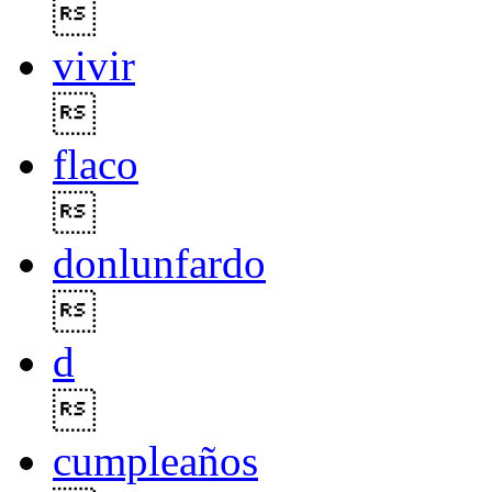

vivir

flaco

donlunfardo

d

cumpleaños