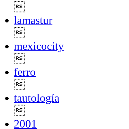

lamastur

mexicocity

ferro

tautología

2001