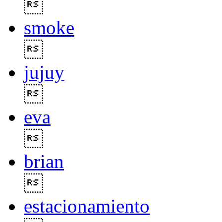

smoke

jujuy

eva

brian

estacionamiento