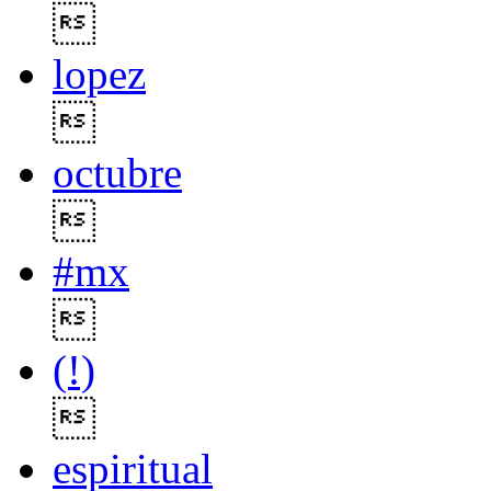

lopez

octubre

#mx

(!)

espiritual