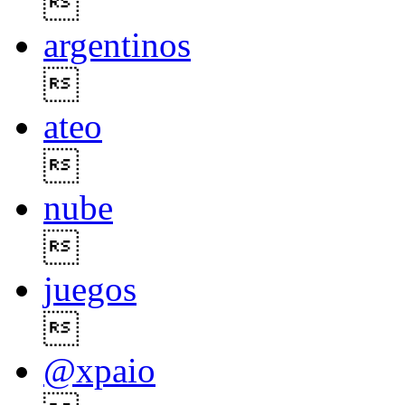

argentinos

ateo

nube

juegos

@xpaio