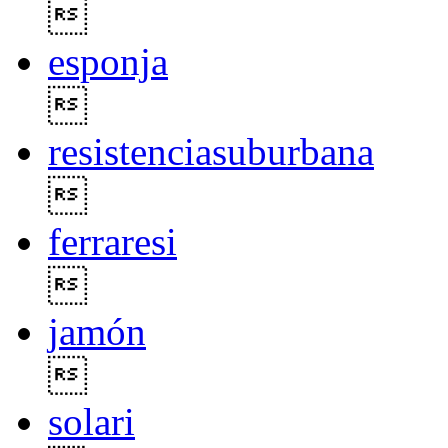

esponja

resistenciasuburbana

ferraresi

jamón

solari