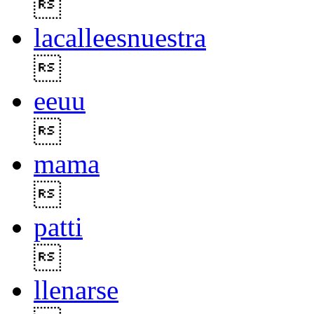

lacalleesnuestra

eeuu

mama

patti

llenarse