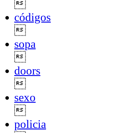

códigos

sopa

doors

sexo

policia