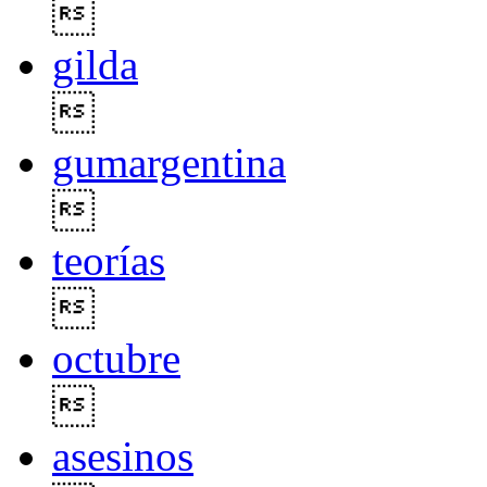

gilda

gumargentina

teorías

octubre

asesinos