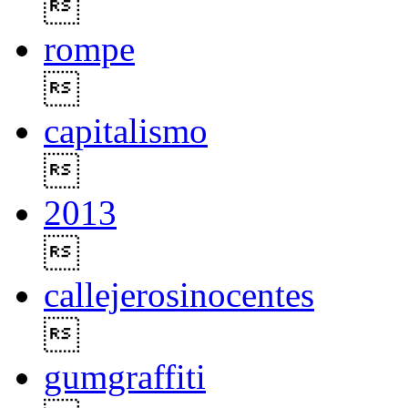

rompe

capitalismo

2013

callejerosinocentes

gumgraffiti