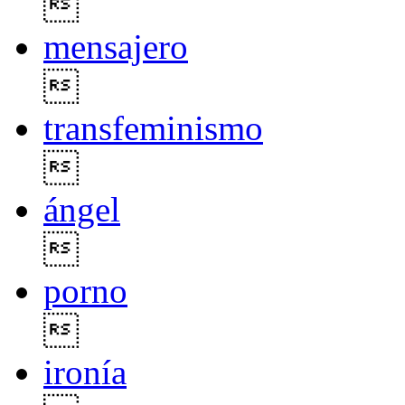

mensajero

transfeminismo

ángel

porno

ironía