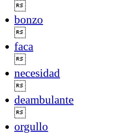

bonzo

faca

necesidad

deambulante

orgullo