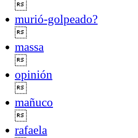

murió-golpeado?

massa

opinión

mañuco

rafaela