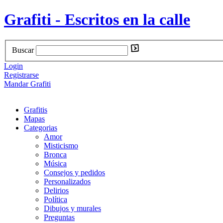
Grafiti - Escritos en la calle
Buscar
Login
Registrarse
Mandar Grafiti
Grafitis
Mapas
Categorias
Amor
Misticismo
Bronca
Música
Consejos y pedidos
Personalizados
Delirios
Política
Dibujos y murales
Preguntas