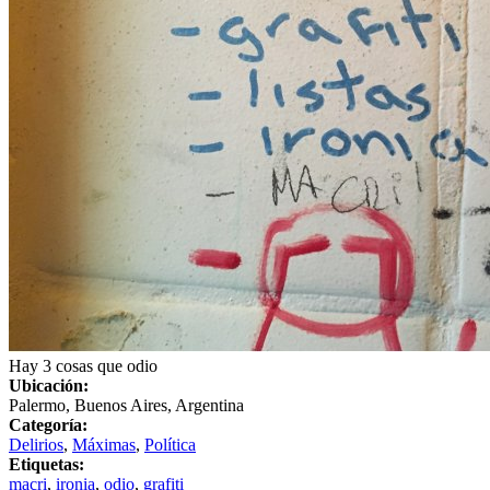
Hay 3 cosas que odio
Ubicación:
Palermo, Buenos Aires, Argentina
Categoría:
Delirios
,
Máximas
,
Política
Etiquetas:
macri
,
ironia
,
odio
,
grafiti