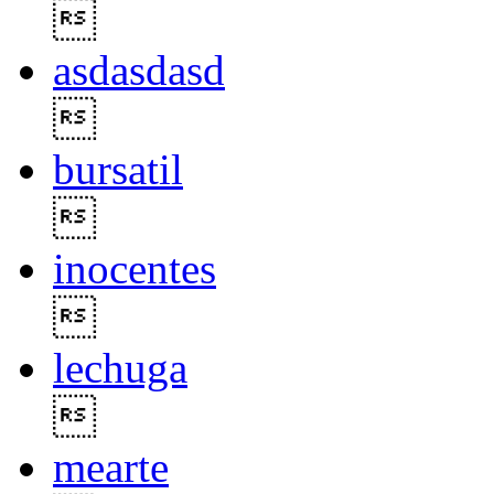

asdasdasd

bursatil

inocentes

lechuga

mearte