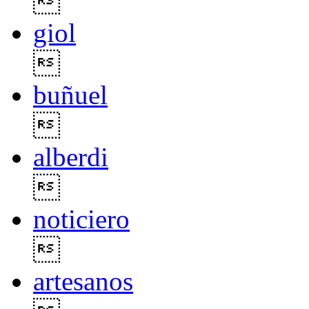

giol

buñuel

alberdi

noticiero

artesanos