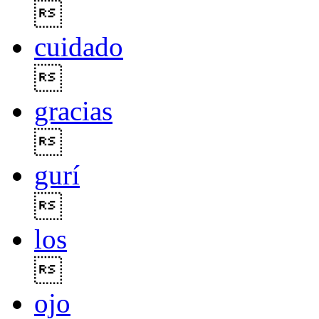

cuidado

gracias

gurí

los

ojo