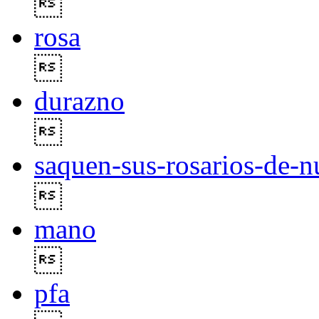

rosa

durazno

saquen-sus-rosarios-de-n

mano

pfa