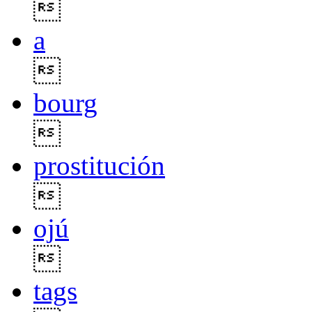

a

bourg

prostitución

ojú

tags