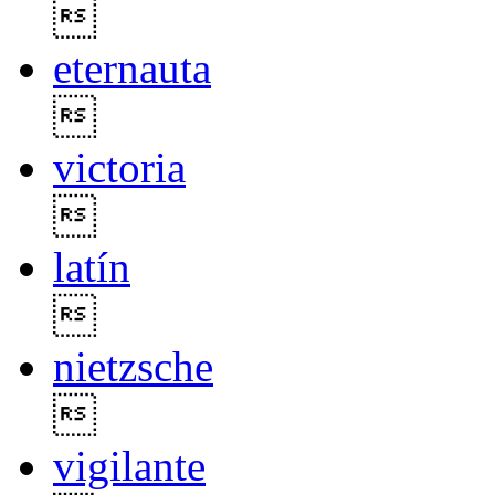

eternauta

victoria

latín

nietzsche

vigilante