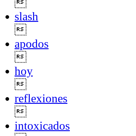

slash

apodos

hoy

reflexiones

intoxicados