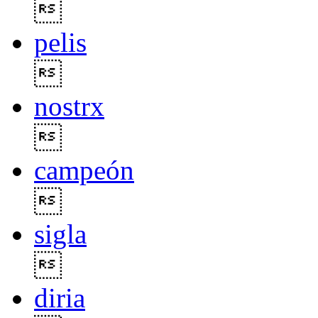

pelis

nostrx

campeón

sigla

diria