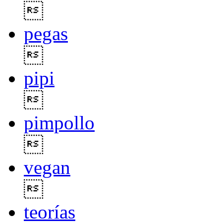

pegas

pipi

pimpollo

vegan

teorías