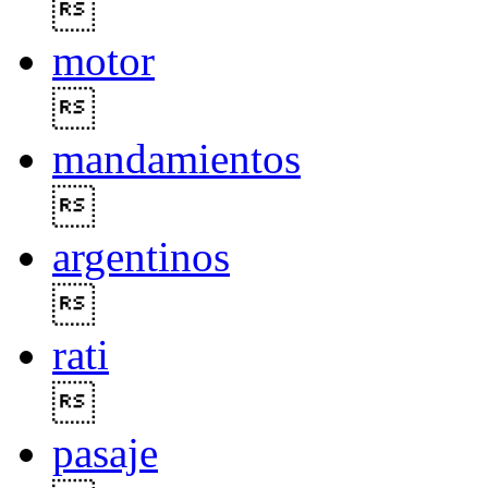

motor

mandamientos

argentinos

rati

pasaje