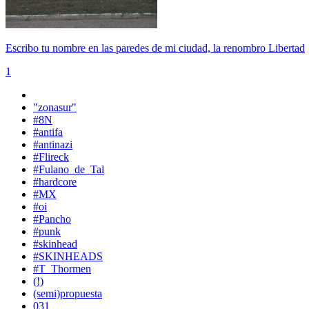
Escribo tu nombre en las paredes de mi ciudad, la renombro Libertad
1
"zonasur"
#8N
#antifa
#antinazi
#Flireck
#Fulano_de_Tal
#hardcore
#MX
#oi
#Pancho
#punk
#skinhead
#SKINHEADS
#T_Thormen
(!)
(semi)propuesta
031