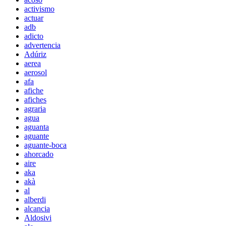
activismo
actuar
adb
adicto
advertencia
Adúriz
aerea
aerosol
afa
afiche
afiches
agraria
agua
aguanta
aguante
aguante-boca
ahorcado
aire
aka
akà
al
alberdi
alcancia
Aldosivi