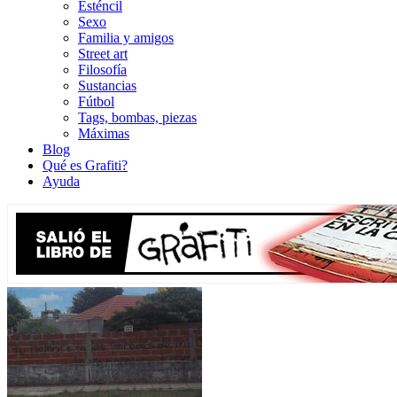
Esténcil
Sexo
Familia y amigos
Street art
Filosofía
Sustancias
Fútbol
Tags, bombas, piezas
Máximas
Blog
Qué es Grafiti?
Ayuda