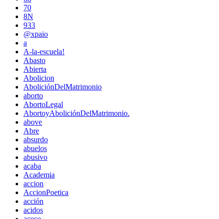
70
8N
933
@xpaio
a
A-la-escuela!
Abasto
Abierta
Abolicion
AboliciónDelMatrimonio
aborto
AbortoLegal
AbortoyAboliciónDelMatrimonio.
above
Abre
absurdo
abuelos
abusivo
acaba
Academia
accion
AccionPoetica
acción
acidos
acoso