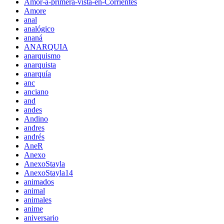
Amor-a-primera-vista-en-Corrientes
Amore
anal
analógico
ananá
ANARQUIA
anarquismo
anarquista
anarquía
anc
anciano
and
andes
Andino
andres
andrés
AneR
Anexo
AnexoStayla
AnexoStayla14
animados
animal
animales
anime
aniversario