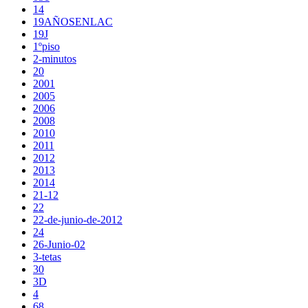
14
19AÑOSENLAC
19J
1ºpiso
2-minutos
20
2001
2005
2006
2008
2010
2011
2012
2013
2014
21-12
22
22-de-junio-de-2012
24
26-Junio-02
3-tetas
30
3D
4
68