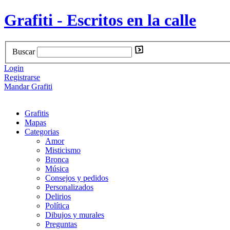
Grafiti - Escritos en la calle
Buscar
Login
Registrarse
Mandar Grafiti
Grafitis
Mapas
Categorias
Amor
Misticismo
Bronca
Música
Consejos y pedidos
Personalizados
Delirios
Política
Dibujos y murales
Preguntas