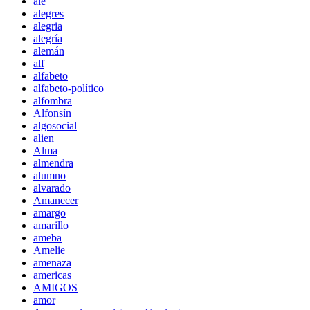
ale
alegres
alegria
alegría
alemán
alf
alfabeto
alfabeto-político
alfombra
Alfonsín
algosocial
alien
Alma
almendra
alumno
alvarado
Amanecer
amargo
amarillo
ameba
Amelie
amenaza
americas
AMIGOS
amor