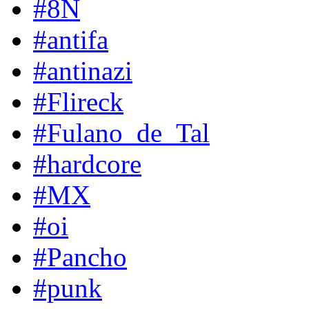
#8N
#antifa
#antinazi
#Flireck
#Fulano_de_Tal
#hardcore
#MX
#oi
#Pancho
#punk