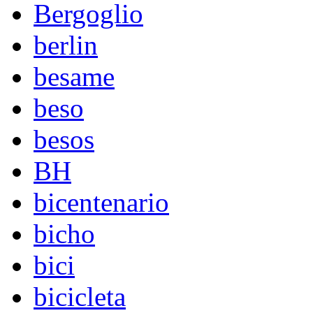
Bergoglio
berlin
besame
beso
besos
BH
bicentenario
bicho
bici
bicicleta