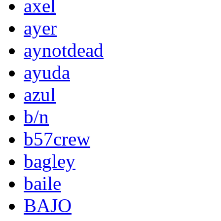
axel
ayer
aynotdead
ayuda
azul
b/n
b57crew
bagley
baile
BAJO