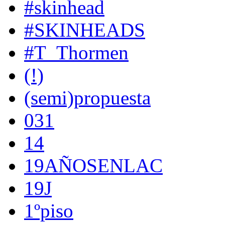
#skinhead
#SKINHEADS
#T_Thormen
(!)
(semi)propuesta
031
14
19AÑOSENLAC
19J
1ºpiso