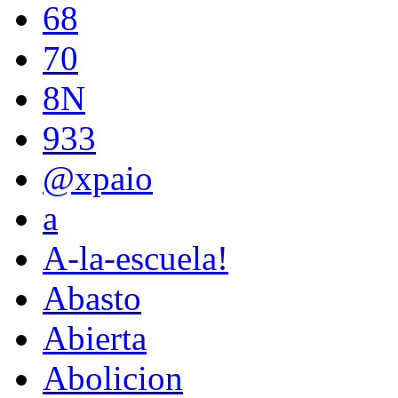
68
70
8N
933
@xpaio
a
A-la-escuela!
Abasto
Abierta
Abolicion