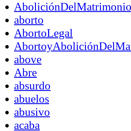
AboliciónDelMatrimoni
aborto
AbortoLegal
AbortoyAboliciónDelMat
above
Abre
absurdo
abuelos
abusivo
acaba