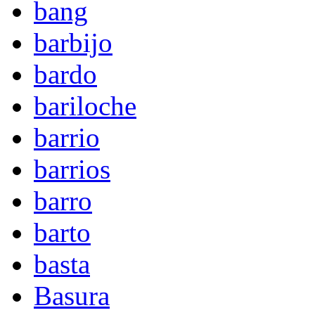
bang
barbijo
bardo
bariloche
barrio
barrios
barro
barto
basta
Basura