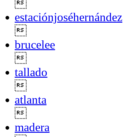

estaciónjoséhernández

brucelee

tallado

atlanta

madera