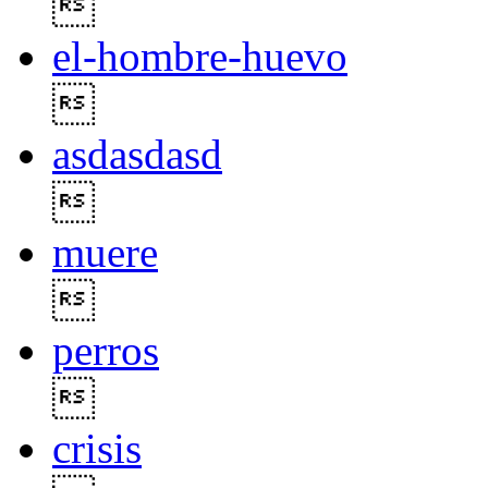

el-hombre-huevo

asdasdasd

muere

perros

crisis