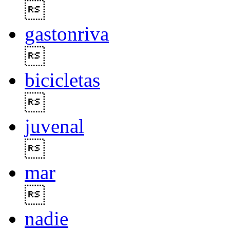

gastonriva

bicicletas

juvenal

mar

nadie