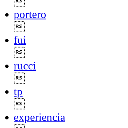

portero

fui

rucci

tp

experiencia