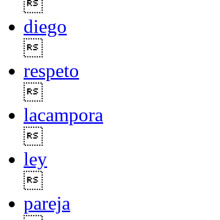

diego

respeto

lacampora

ley

pareja