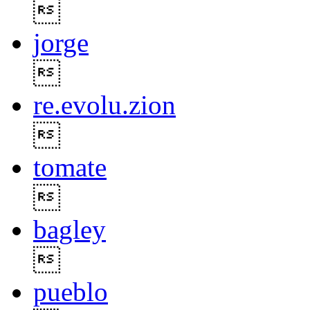

jorge

re.evolu.zion

tomate

bagley

pueblo