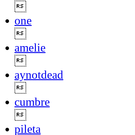

one

amelie

aynotdead

cumbre

pileta