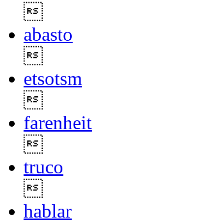

abasto

etsotsm

farenheit

truco

hablar