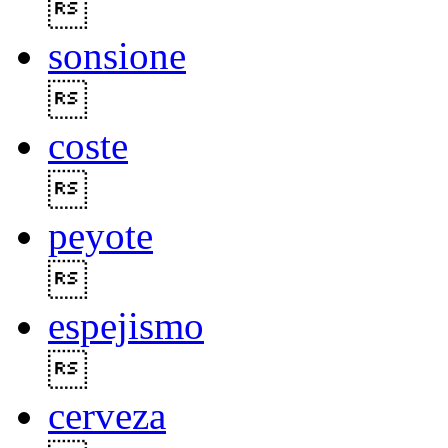

sonsione

coste

peyote

espejismo

cerveza