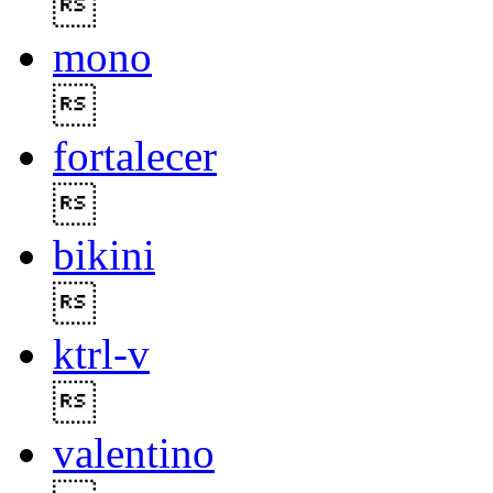

mono

fortalecer

bikini

ktrl-v

valentino