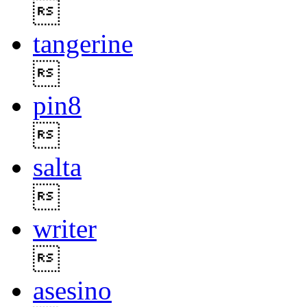

tangerine

pin8

salta

writer

asesino