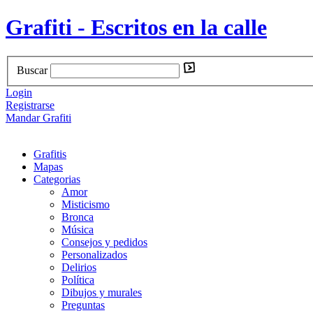
Grafiti - Escritos en la calle
Buscar
Login
Registrarse
Mandar Grafiti
Grafitis
Mapas
Categorias
Amor
Misticismo
Bronca
Música
Consejos y pedidos
Personalizados
Delirios
Política
Dibujos y murales
Preguntas