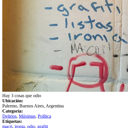
Hay 3 cosas que odio
Ubicación:
Palermo, Buenos Aires, Argentina
Categoría:
Delirios
,
Máximas
,
Política
Etiquetas:
macri
,
ironia
,
odio
,
grafiti