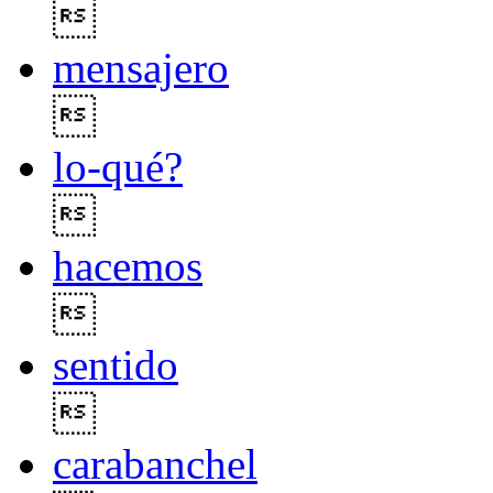

mensajero

lo-qué?

hacemos

sentido

carabanchel