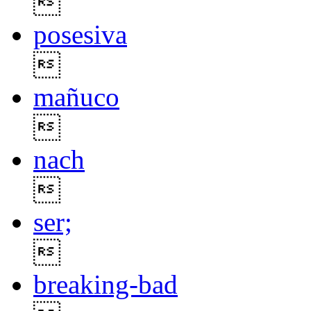

posesiva

mañuco

nach

ser;

breaking-bad