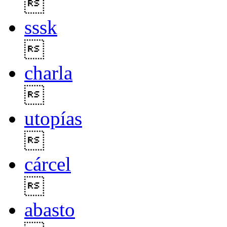

sssk

charla

utopías

cárcel

abasto