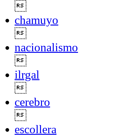

chamuyo

nacionalismo

ilrgal

cerebro

escollera