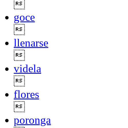

goce

llenarse

videla

flores

poronga