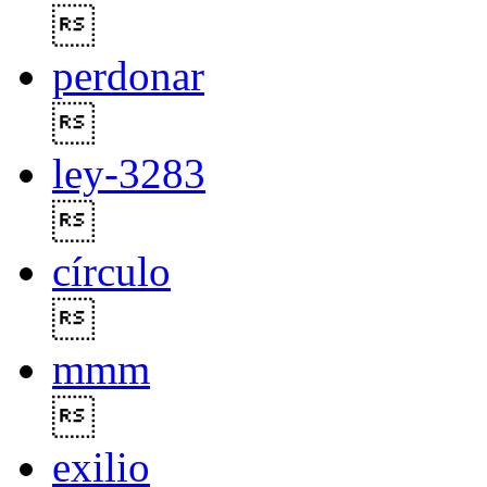

perdonar

ley-3283

círculo

mmm

exilio