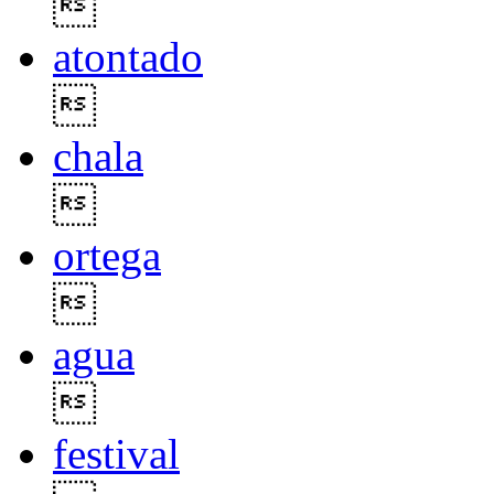

atontado

chala

ortega

agua

festival