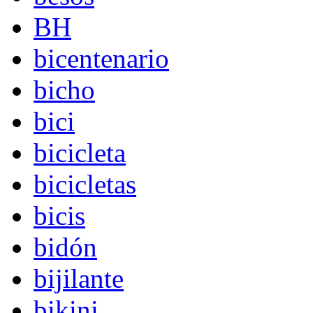
BH
bicentenario
bicho
bici
bicicleta
bicicletas
bicis
bidón
bijilante
bikini