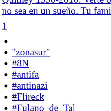
no sea en un sueño. Tu fam
1
"zonasur"
#8N
#antifa
#antinazi
#Flireck
#Fulano_de_Tal