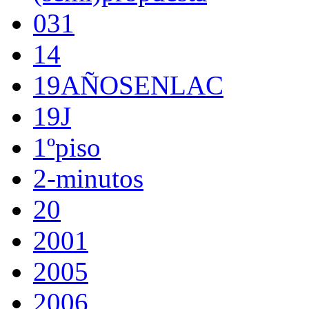
031
14
19AÑOSENLAC
19J
1ºpiso
2-minutos
20
2001
2005
2006