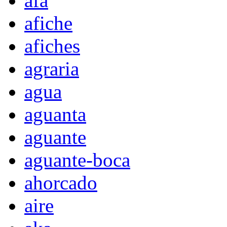
afa
afiche
afiches
agraria
agua
aguanta
aguante
aguante-boca
ahorcado
aire