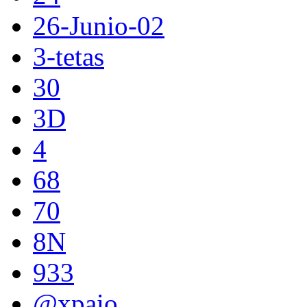
26-Junio-02
3-tetas
30
3D
4
68
70
8N
933
@xpaio