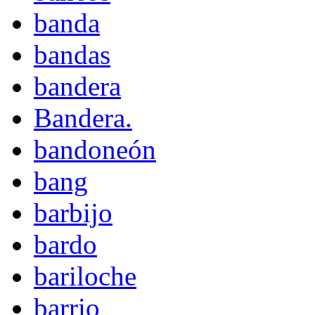
banda
bandas
bandera
Bandera.
bandoneón
bang
barbijo
bardo
bariloche
barrio