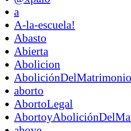
a
A-la-escuela!
Abasto
Abierta
Abolicion
AboliciónDelMatrimoni
aborto
AbortoLegal
AbortoyAboliciónDelMat
above