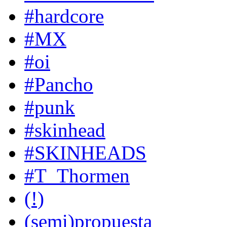
#hardcore
#MX
#oi
#Pancho
#punk
#skinhead
#SKINHEADS
#T_Thormen
(!)
(semi)propuesta