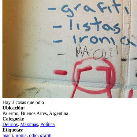
Hay 3 cosas que odio
Ubicación:
Palermo, Buenos Aires, Argentina
Categoría:
Delirios
,
Máximas
,
Política
Etiquetas:
macri
,
ironia
,
odio
,
grafiti