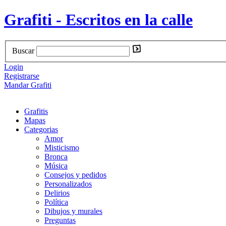
Grafiti - Escritos en la calle
Buscar
Login
Registrarse
Mandar Grafiti
Grafitis
Mapas
Categorias
Amor
Misticismo
Bronca
Música
Consejos y pedidos
Personalizados
Delirios
Política
Dibujos y murales
Preguntas