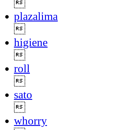

plazalima

higiene

roll

sato

whorry