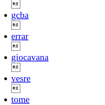

gcba

errar

giocavana

vesre

tome