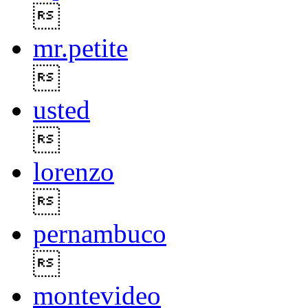

mr.petite

usted

lorenzo

pernambuco

montevideo