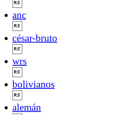

anc

césar-bruto

wrs

bolivianos

alemán