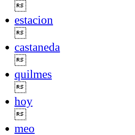

estacion

castaneda

quilmes

hoy

meo