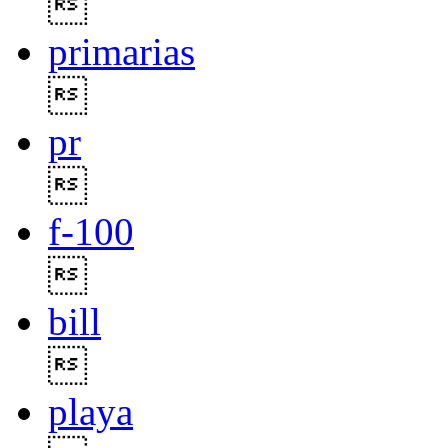

primarias

pr

f-100

bill

playa