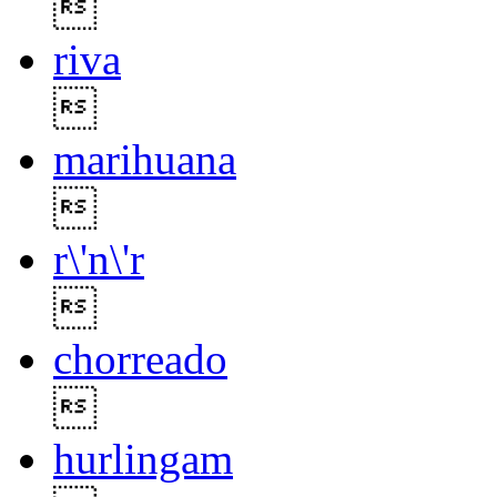

riva

marihuana

r\'n\'r

chorreado

hurlingam