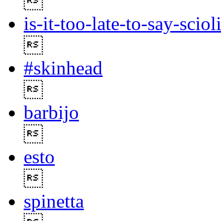

is-it-too-late-to-say-sciol

#skinhead

barbijo

esto

spinetta