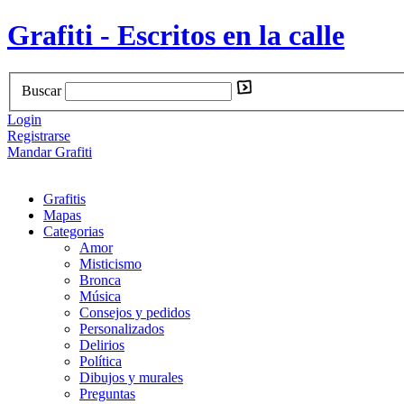
Grafiti - Escritos en la calle
Buscar
Login
Registrarse
Mandar Grafiti
Grafitis
Mapas
Categorias
Amor
Misticismo
Bronca
Música
Consejos y pedidos
Personalizados
Delirios
Política
Dibujos y murales
Preguntas