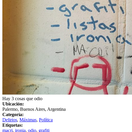
Hay 3 cosas que odio
Ubicación:
Palermo, Buenos Aires, Argentina
Categoría:
Delirios
,
Máximas
,
Política
Etiquetas:
macri
,
ironia
,
odio
,
grafiti