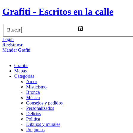
Grafiti - Escritos en la calle
Buscar
Login
Registrarse
Mandar Grafiti
Grafitis
Mapas
Categorias
Amor
Misticismo
Bronca
Música
Consejos y pedidos
Personalizados
Delirios
Política
Dibujos y murales
Preguntas