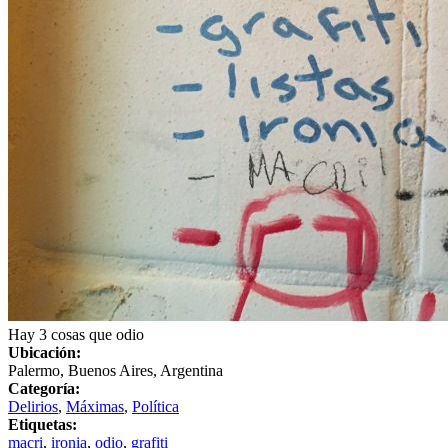
Hay 3 cosas que odio
Ubicación:
Palermo, Buenos Aires, Argentina
Categoría:
Delirios
,
Máximas
,
Política
Etiquetas:
macri
,
ironia
,
odio
,
grafiti