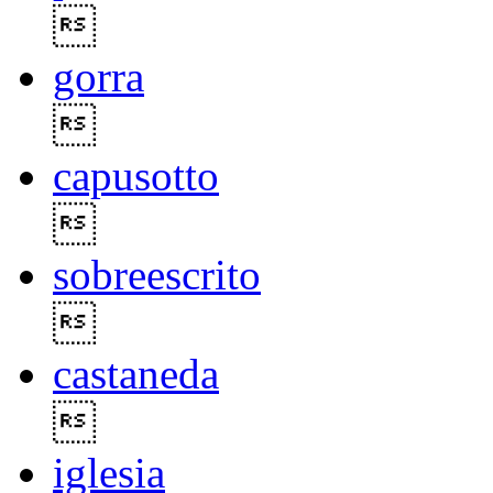

gorra

capusotto

sobreescrito

castaneda

iglesia