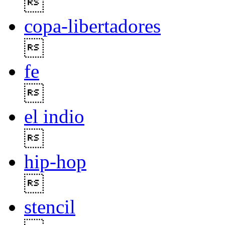

copa-libertadores

fe

el indio

hip-hop

stencil