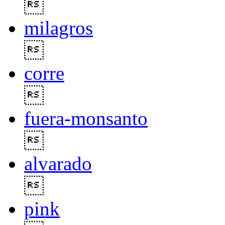

milagros

corre

fuera-monsanto

alvarado

pink