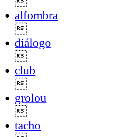

alfombra

diálogo

club

grolou

tacho