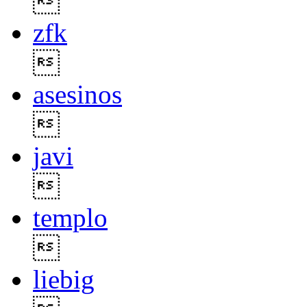

zfk

asesinos

javi

templo

liebig