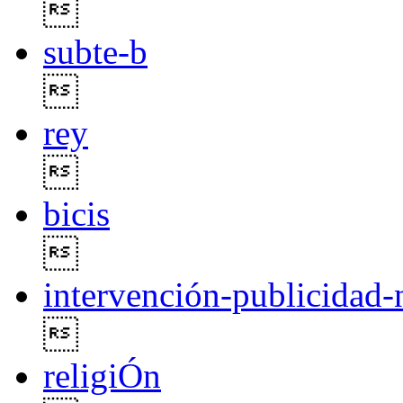

subte-b

rey

bicis

intervención-publicidad-

religiÓn