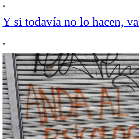
.
Y si todavía no lo hacen, va
.