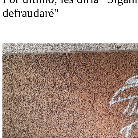
defraudaré"