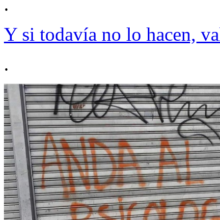
.
Y si todavía no lo hacen, va
.