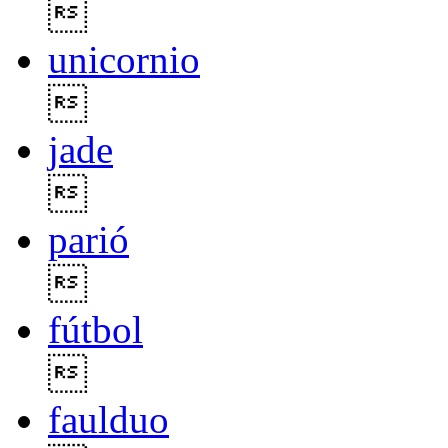

unicornio

jade

parió

fútbol

faulduo