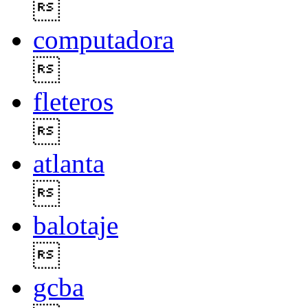

computadora

fleteros

atlanta

balotaje

gcba