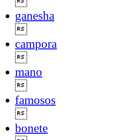

ganesha

campora

mano

famosos

bonete