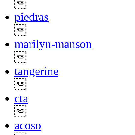

piedras

marilyn-manson

tangerine

cta

acoso