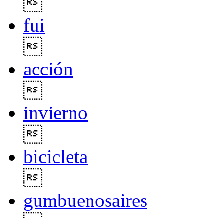

fui

acción

invierno

bicicleta

gumbuenosaires