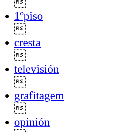

1ºpiso

cresta

televisión

grafitagem

opinión