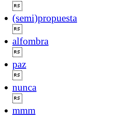

(semi)propuesta

alfombra

paz

nunca

mmm