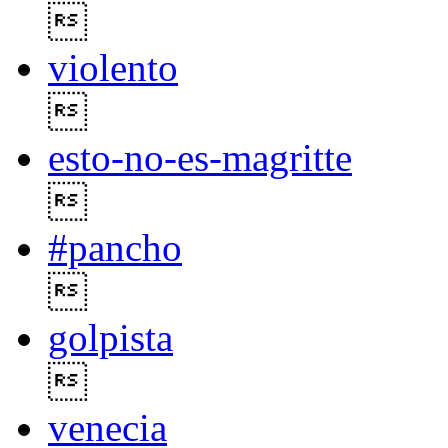

violento

esto-no-es-magritte

#pancho

golpista

venecia