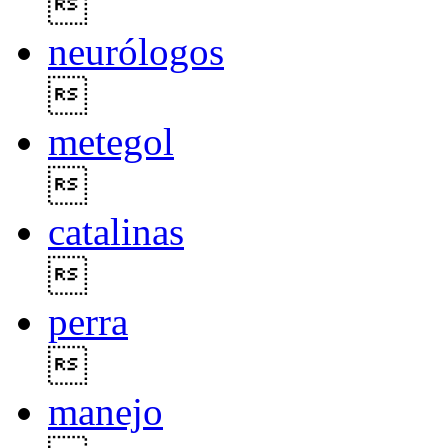

neurólogos

metegol

catalinas

perra

manejo