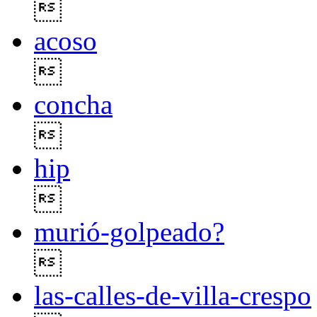

acoso

concha

hip

murió-golpeado?

las-calles-de-villa-crespo