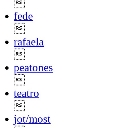

fede

rafaela

peatones

teatro

jot/most