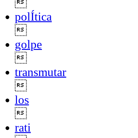

polÍtica

golpe

transmutar

los

rati