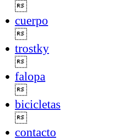

cuerpo

trostky

falopa

bicicletas

contacto