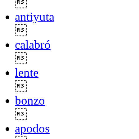

antiyuta

calabró

lente

bonzo

apodos