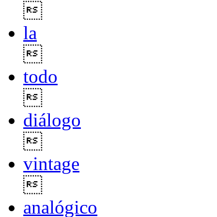

la

todo

diálogo

vintage

analógico