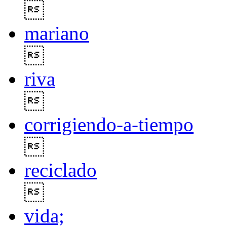

mariano

riva

corrigiendo-a-tiempo

reciclado

vida;