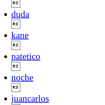

duda

kane

patetico

noche

juancarlos