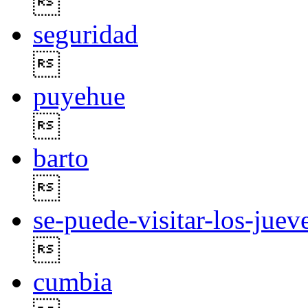

seguridad

puyehue

barto

se-puede-visitar-los-juev

cumbia