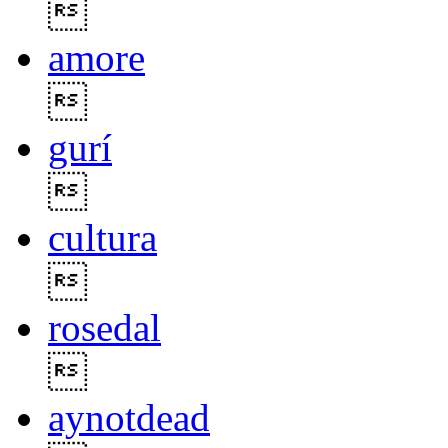

amore

gurí

cultura

rosedal

aynotdead