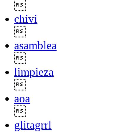

chivi

asamblea

limpieza

aoa

glitagrrl