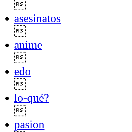

asesinatos

anime

edo

lo-qué?

pasion