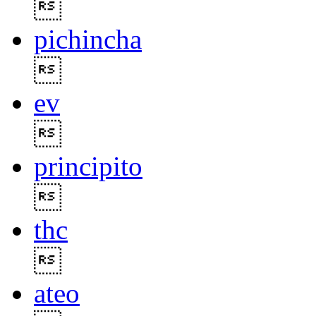

pichincha

ev

principito

thc

ateo