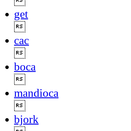

get

cac

boca

mandioca

bjork