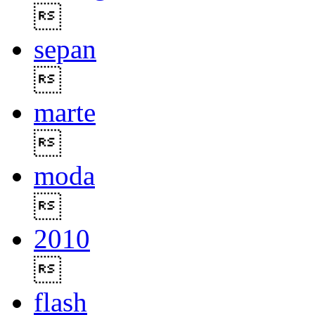

sepan

marte

moda

2010

flash