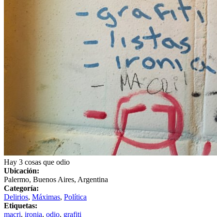
Hay 3 cosas que odio
Ubicación:
Palermo, Buenos Aires, Argentina
Categoría:
Delirios
,
Máximas
,
Política
Etiquetas:
macri
,
ironia
,
odio
,
grafiti