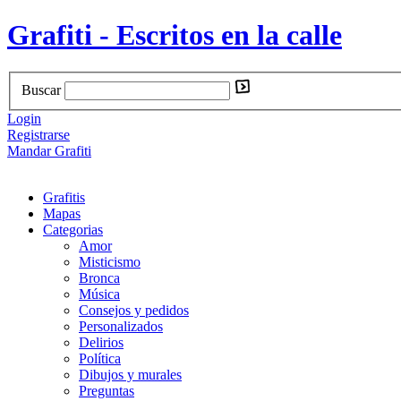
Grafiti - Escritos en la calle
Buscar
Login
Registrarse
Mandar Grafiti
Grafitis
Mapas
Categorias
Amor
Misticismo
Bronca
Música
Consejos y pedidos
Personalizados
Delirios
Política
Dibujos y murales
Preguntas