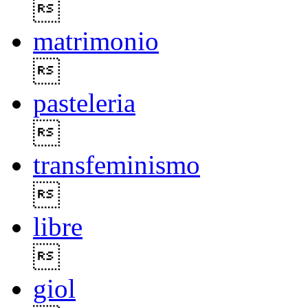

matrimonio

pasteleria

transfeminismo

libre

giol