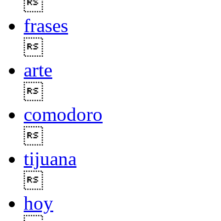

frases

arte

comodoro

tijuana

hoy