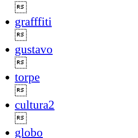

grafffiti

gustavo

torpe

cultura2

globo