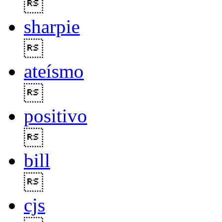

sharpie

ateísmo

positivo

bill

cjs