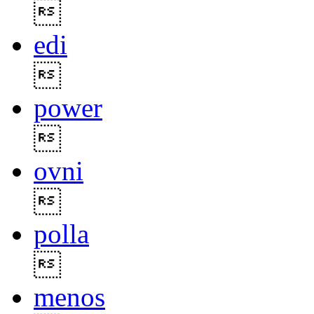

edi

power

ovni

polla

menos