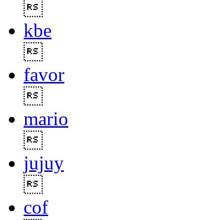

kbe

favor

mario

jujuy

cof