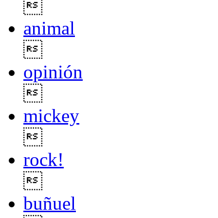

animal

opinión

mickey

rock!

buñuel