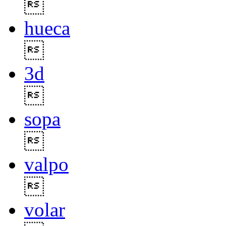

hueca

3d

sopa

valpo

volar