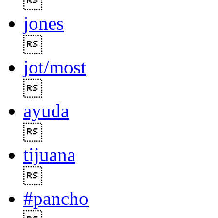

jones

jot/most

ayuda

tijuana

#pancho