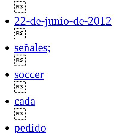

22-de-junio-de-2012

señales;

soccer

cada

pedido