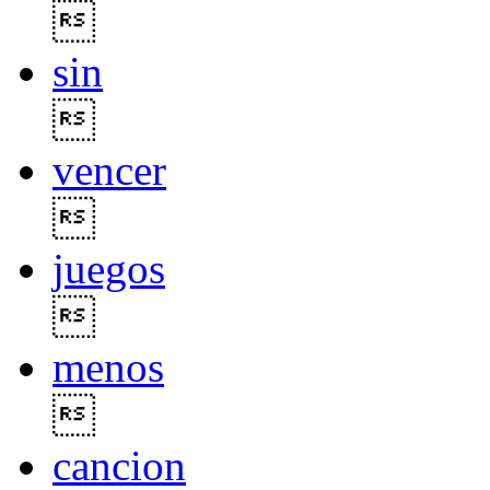

sin

vencer

juegos

menos

cancion