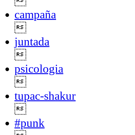

campaña

juntada

psicologia

tupac-shakur

#punk