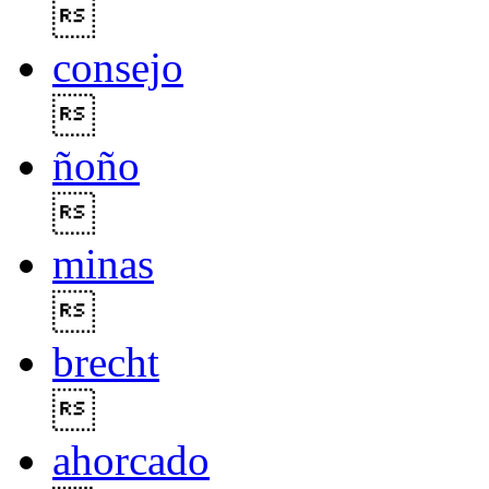

consejo

ñoño

minas

brecht

ahorcado