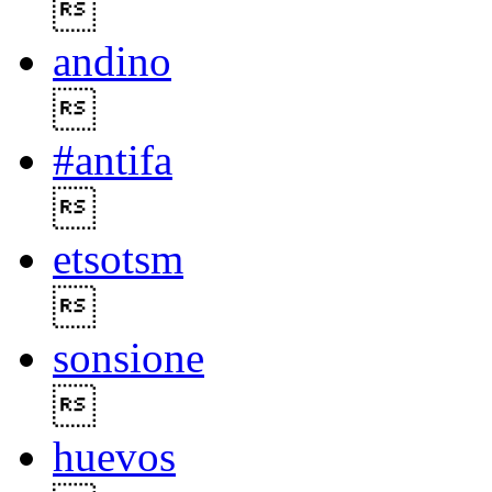

andino

#antifa

etsotsm

sonsione

huevos