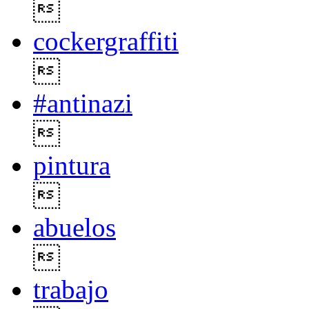

cockergraffiti

#antinazi

pintura

abuelos

trabajo