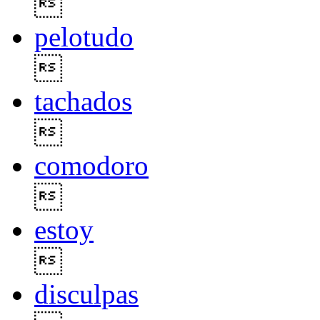

pelotudo

tachados

comodoro

estoy

disculpas