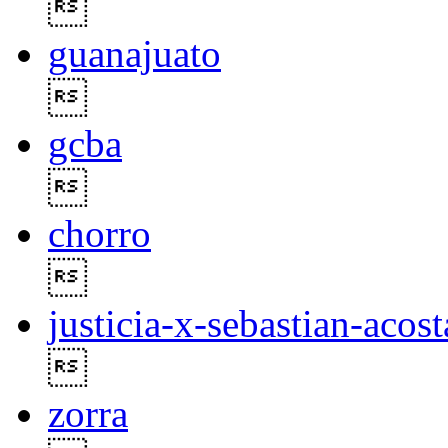

guanajuato

gcba

chorro

justicia-x-sebastian-acost

zorra