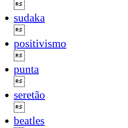

sudaka

positivismo

punta

seretão

beatles