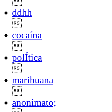

ddhh

cocaína

polÍtica

marihuana

anonimato;