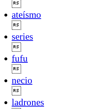

ateísmo

series

fufu

necio

ladrones