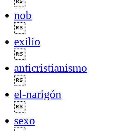

nob

exilio

anticristianismo

el-narigón

sexo