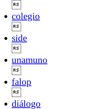

colegio

side

unamuno

falop

diálogo