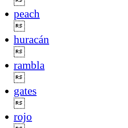

peach

huracán

rambla

gates

rojo