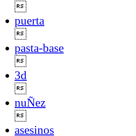

puerta

pasta-base

3d

nuÑez

asesinos