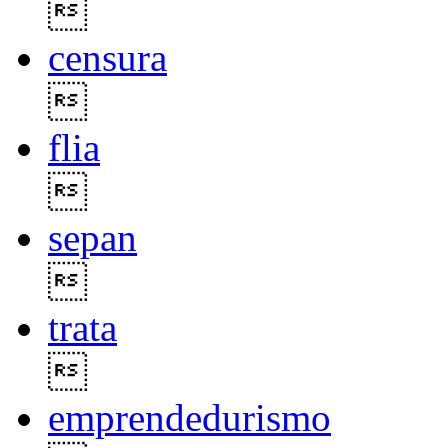

censura

flia

sepan

trata

emprendedurismo