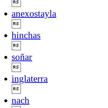

anexostayla

hinchas

soñar

inglaterra

nach