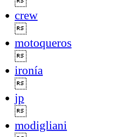

crew

motoqueros

ironía

jp

modigliani