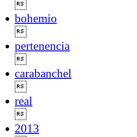

bohemio

pertenencia

carabanchel

real

2013