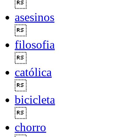

asesinos

filosofia

católica

bicicleta

chorro