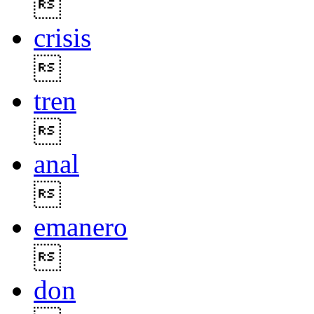

crisis

tren

anal

emanero

don