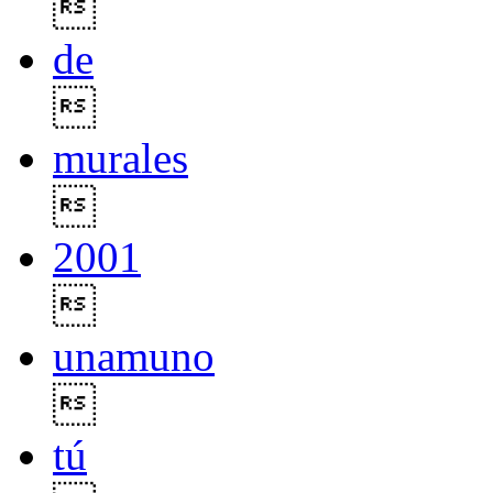

de

murales

2001

unamuno

tú