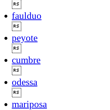

faulduo

peyote

cumbre

odessa

mariposa