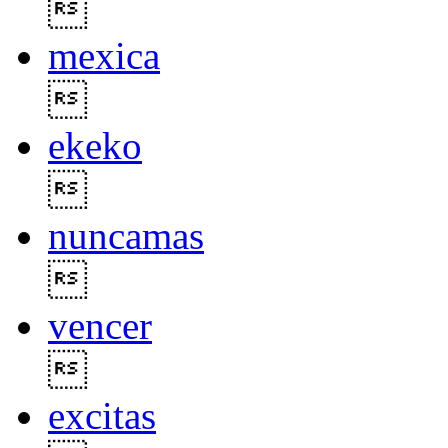

mexica

ekeko

nuncamas

vencer

excitas