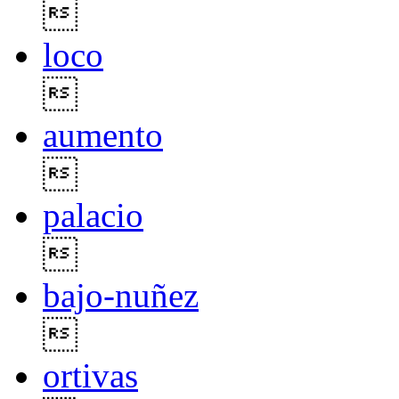

loco

aumento

palacio

bajo-nuñez

ortivas