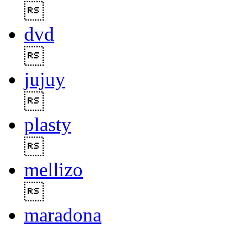

dvd

jujuy

plasty

mellizo

maradona