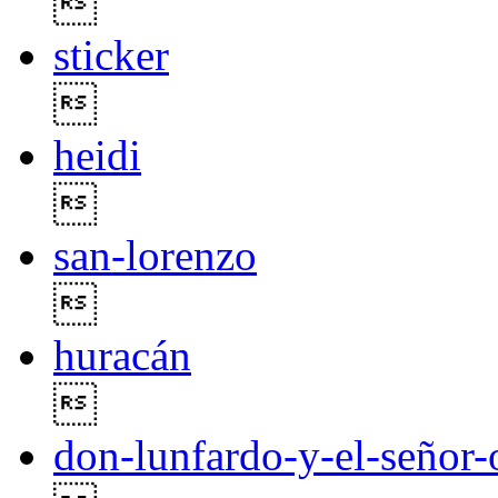

sticker

heidi

san-lorenzo

huracán

don-lunfardo-y-el-señor-