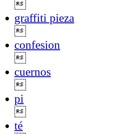

graffiti pieza

confesion

cuernos

pi

té