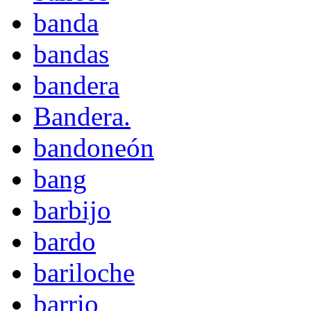
banda
bandas
bandera
Bandera.
bandoneón
bang
barbijo
bardo
bariloche
barrio