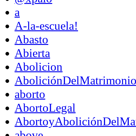
a
A-la-escuela!
Abasto
Abierta
Abolicion
AboliciónDelMatrimoni
aborto
AbortoLegal
AbortoyAboliciónDelMat
above