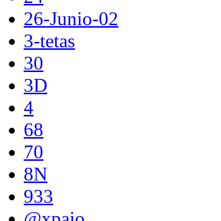
26-Junio-02
3-tetas
30
3D
4
68
70
8N
933
@xpaio