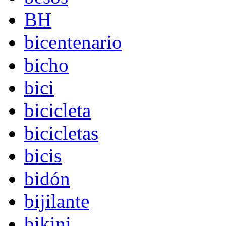
BH
bicentenario
bicho
bici
bicicleta
bicicletas
bicis
bidón
bijilante
bikini