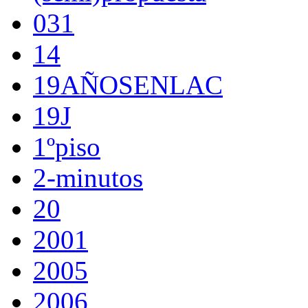
031
14
19AÑOSENLAC
19J
1ºpiso
2-minutos
20
2001
2005
2006