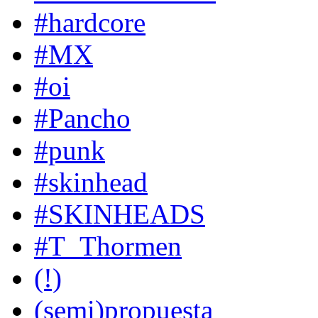
#hardcore
#MX
#oi
#Pancho
#punk
#skinhead
#SKINHEADS
#T_Thormen
(!)
(semi)propuesta