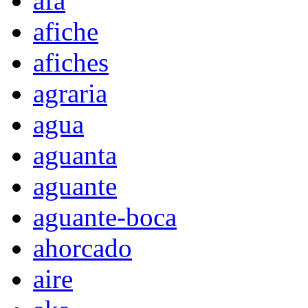
afa
afiche
afiches
agraria
agua
aguanta
aguante
aguante-boca
ahorcado
aire