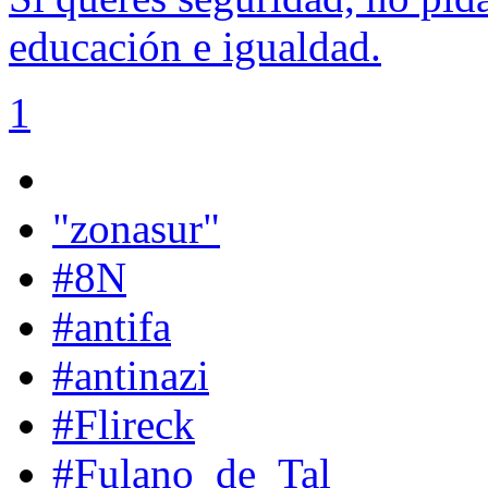
educación e igualdad.
1
"zonasur"
#8N
#antifa
#antinazi
#Flireck
#Fulano_de_Tal