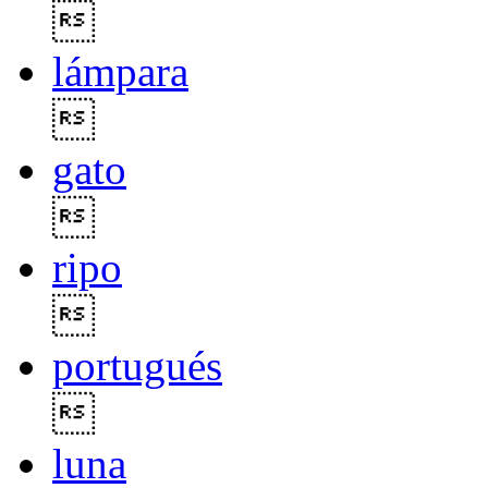

lámpara

gato

ripo

portugués

luna