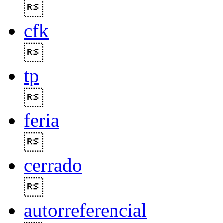

cfk

tp

feria

cerrado

autorreferencial