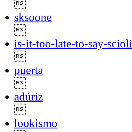

sksoone

is-it-too-late-to-say-sciol

puerta

adúriz

lookismo