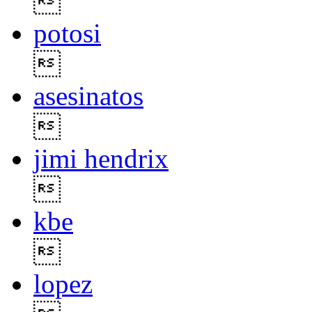

potosi

asesinatos

jimi hendrix

kbe

lopez