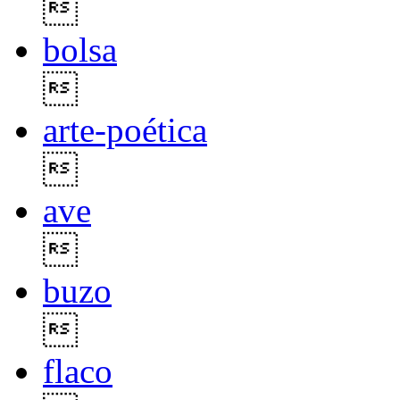

bolsa

arte-poética

ave

buzo

flaco