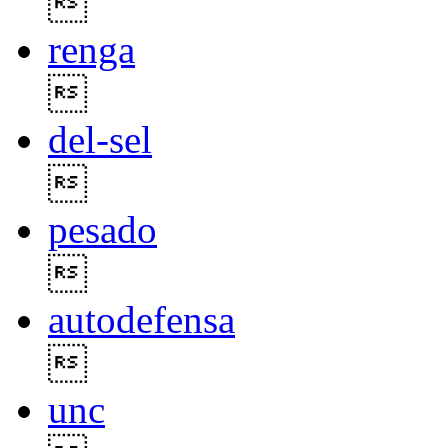

renga

del-sel

pesado

autodefensa

unc