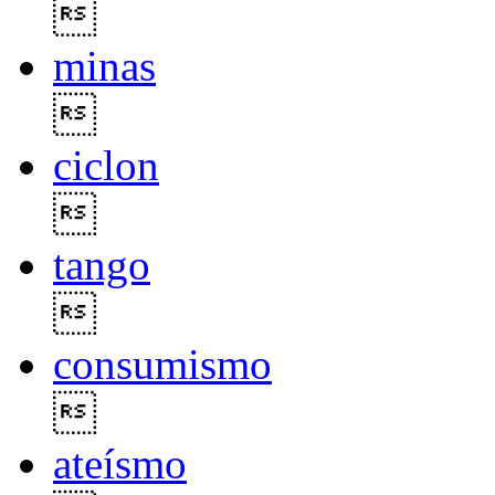

minas

ciclon

tango

consumismo

ateísmo