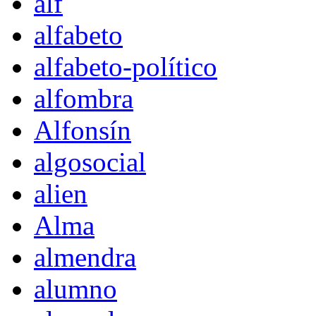
alf
alfabeto
alfabeto-político
alfombra
Alfonsín
algosocial
alien
Alma
almendra
alumno