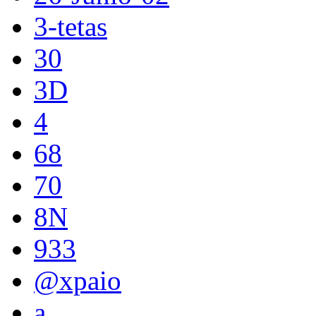
3-tetas
30
3D
4
68
70
8N
933
@xpaio
a