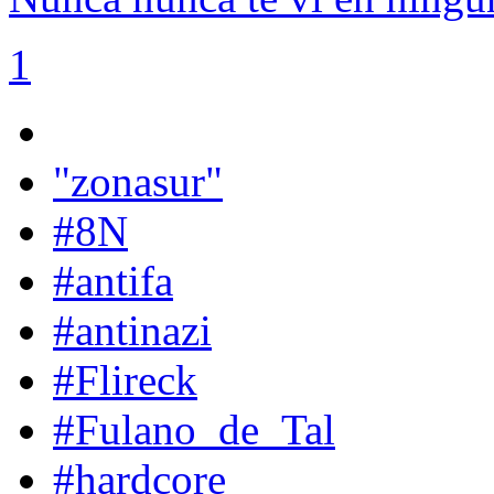
1
"zonasur"
#8N
#antifa
#antinazi
#Flireck
#Fulano_de_Tal
#hardcore