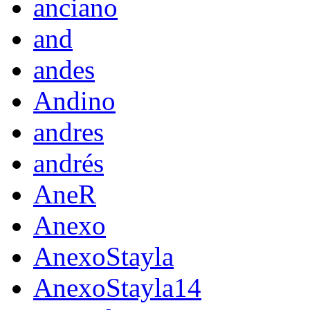
anciano
and
andes
Andino
andres
andrés
AneR
Anexo
AnexoStayla
AnexoStayla14