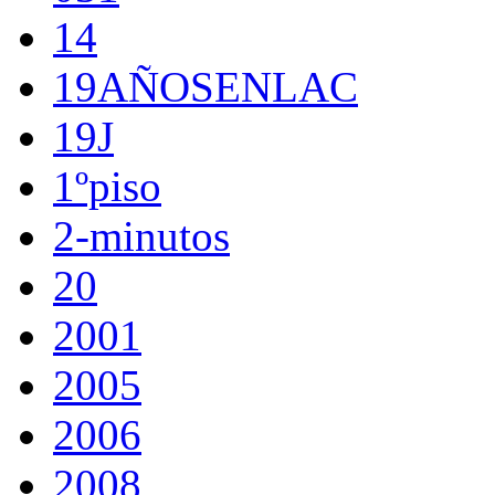
14
19AÑOSENLAC
19J
1ºpiso
2-minutos
20
2001
2005
2006
2008