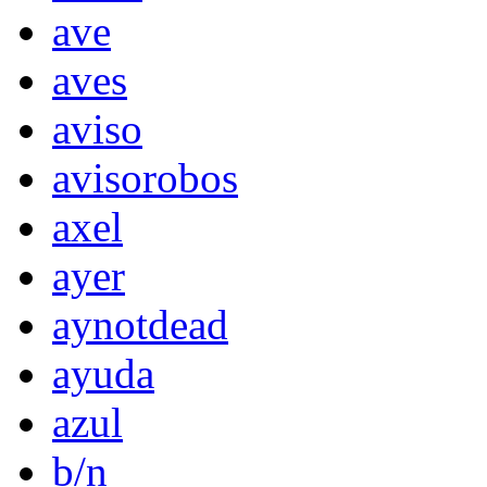
ave
aves
aviso
avisorobos
axel
ayer
aynotdead
ayuda
azul
b/n