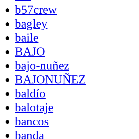
b57crew
bagley
baile
BAJO
bajo-nuñez
BAJONUÑEZ
baldío
balotaje
bancos
banda