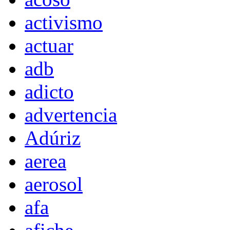
activismo
actuar
adb
adicto
advertencia
Adúriz
aerea
aerosol
afa