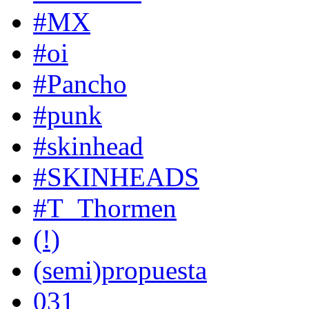
#MX
#oi
#Pancho
#punk
#skinhead
#SKINHEADS
#T_Thormen
(!)
(semi)propuesta
031