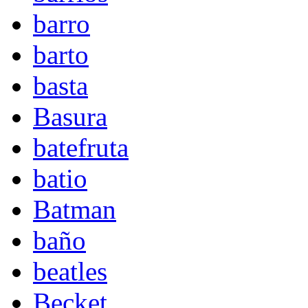
barro
barto
basta
Basura
batefruta
batio
Batman
baño
beatles
Becket