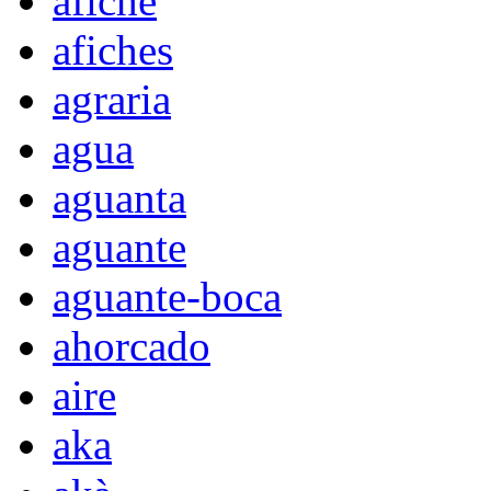
afiche
afiches
agraria
agua
aguanta
aguante
aguante-boca
ahorcado
aire
aka