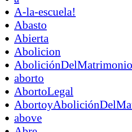
A-la-escuela!
Abasto
Abierta
Abolicion
AboliciónDelMatrimoni
aborto
AbortoLegal
AbortoyAboliciónDelMat
above
Abre