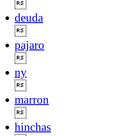

deuda

pajaro

ny

marron

hinchas