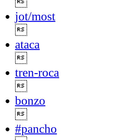

jot/most

ataca

tren-roca

bonzo

#pancho