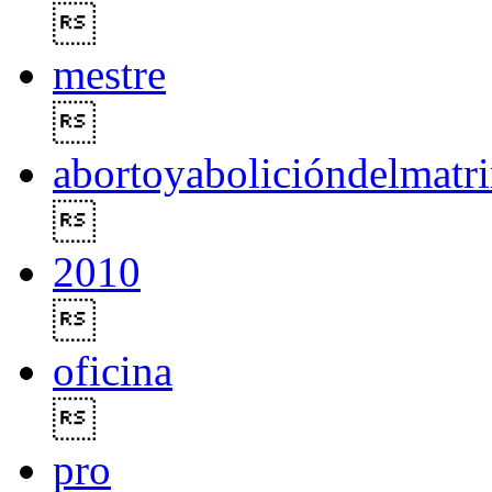

mestre

abortoyabolicióndelmatr

2010

oficina

pro