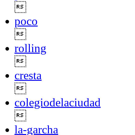

poco

rolling

cresta

colegiodelaciudad

la-garcha