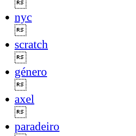

nyc

scratch

género

axel

paradeiro