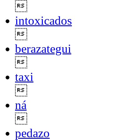

intoxicados

berazategui

taxi

ná

pedazo