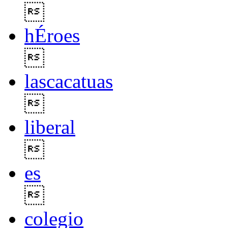

hÉroes

lascacatuas

liberal

es

colegio