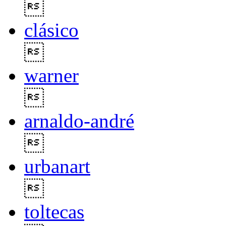

clásico

warner

arnaldo-andré

urbanart

toltecas