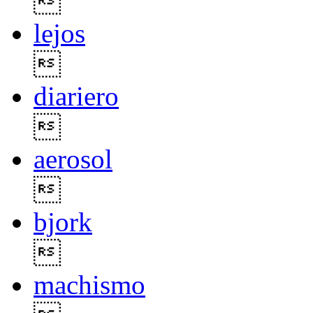

lejos

diariero

aerosol

bjork

machismo