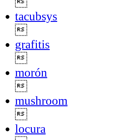

tacubsys

grafitis

morón

mushroom

locura