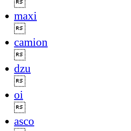

maxi

camion

dzu

oi

asco