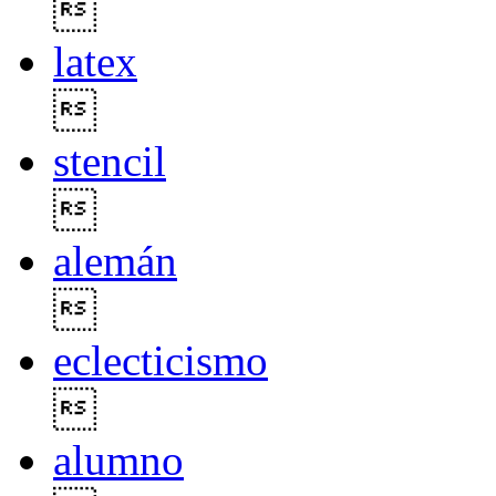

latex

stencil

alemán

eclecticismo

alumno