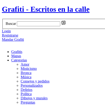
Grafiti - Escritos en la calle
Buscar
Login
Registrarse
Mandar Grafiti
Grafitis
Mapas
Categorias
Amor
Misticismo
Bronca
Música
Consejos y pedidos
Personalizados
Delirios
Política
Dibujos y murales
Preguntas