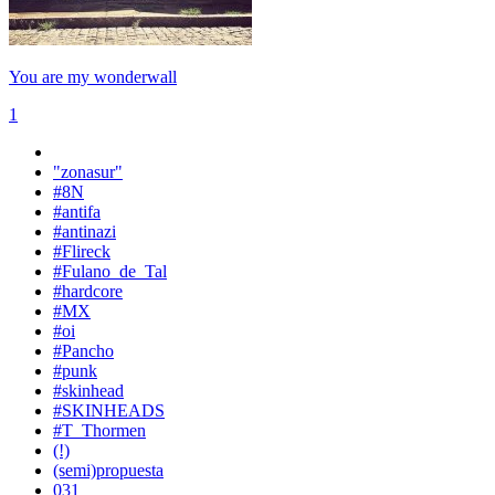
You are my wonderwall
1
"zonasur"
#8N
#antifa
#antinazi
#Flireck
#Fulano_de_Tal
#hardcore
#MX
#oi
#Pancho
#punk
#skinhead
#SKINHEADS
#T_Thormen
(!)
(semi)propuesta
031