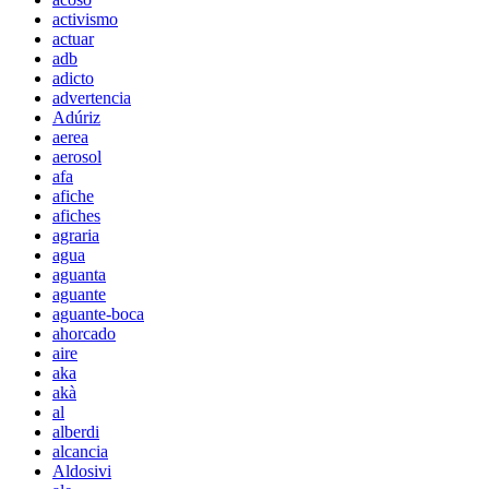
activismo
actuar
adb
adicto
advertencia
Adúriz
aerea
aerosol
afa
afiche
afiches
agraria
agua
aguanta
aguante
aguante-boca
ahorcado
aire
aka
akà
al
alberdi
alcancia
Aldosivi