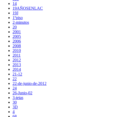
14
19AÑOSENLAC
19J
1ºpiso
2-minutos
20
2001
2005
2006
2008
2010
2011
2012
2013
2014
21-12
22
22-de-junio-de-2012
24
26-Junio-02
3-tetas
30
3D
4
68