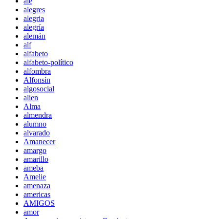
ale
alegres
alegria
alegría
alemán
alf
alfabeto
alfabeto-político
alfombra
Alfonsín
algosocial
alien
Alma
almendra
alumno
alvarado
Amanecer
amargo
amarillo
ameba
Amelie
amenaza
americas
AMIGOS
amor