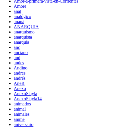
Amor-a-primera-vista-en-Corrientes
Amore
anal
analógico
ananá
ANARQUIA
anarquismo
anarquista
anarquía
anc
anciano
and
andes
Andino
andres
andrés
AneR
Anexo
AnexoStayla
AnexoStayla14
animados
animal
animales
anime
aniversario