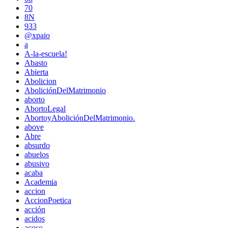
70
8N
933
@xpaio
a
A-la-escuela!
Abasto
Abierta
Abolicion
AboliciónDelMatrimonio
aborto
AbortoLegal
AbortoyAboliciónDelMatrimonio.
above
Abre
absurdo
abuelos
abusivo
acaba
Academia
accion
AccionPoetica
acción
acidos
acoso