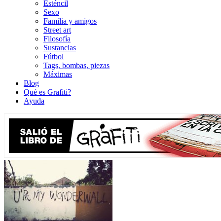
Esténcil
Sexo
Familia y amigos
Street art
Filosofía
Sustancias
Fútbol
Tags, bombas, piezas
Máximas
Blog
Qué es Grafiti?
Ayuda