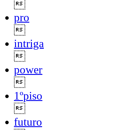

pro

intriga

power

1ºpiso

futuro