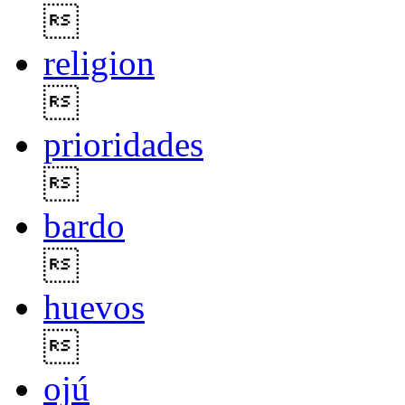

religion

prioridades

bardo

huevos

ojú