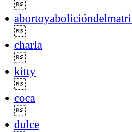

abortoyabolicióndelmatr

charla

kitty

coca

dulce