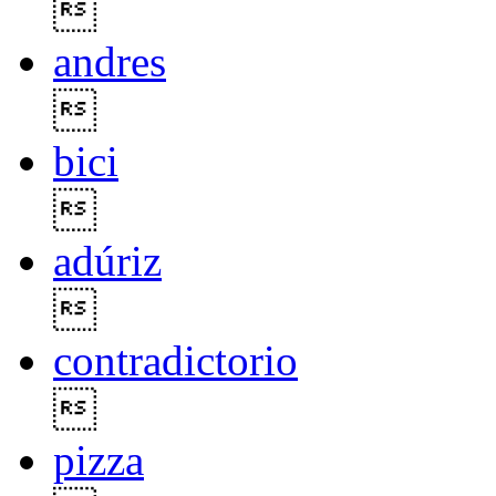

andres

bici

adúriz

contradictorio

pizza