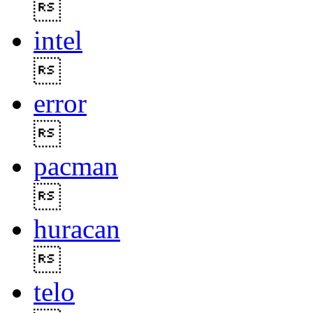

intel

error

pacman

huracan

telo