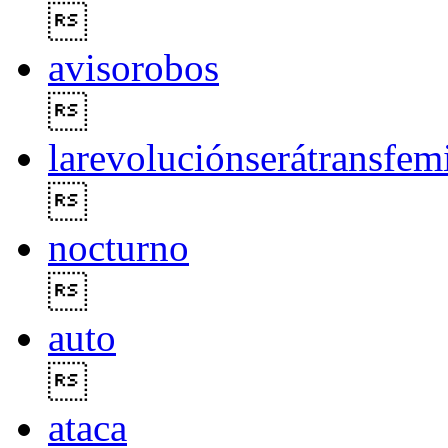

avisorobos

larevoluciónserátransfemi

nocturno

auto

ataca