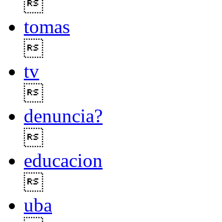

tomas

tv

denuncia?

educacion

uba