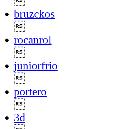

bruzckos

rocanrol

juniorfrio

portero

3d