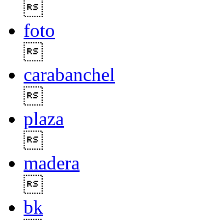

foto

carabanchel

plaza

madera

bk