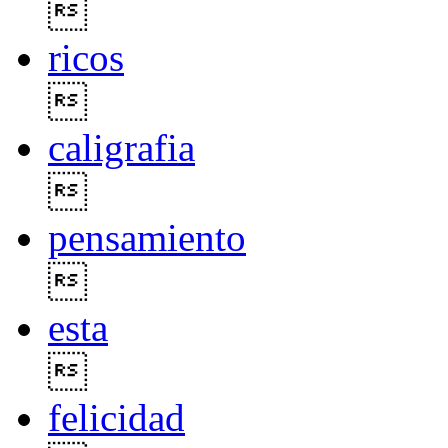

ricos

caligrafia

pensamiento

esta

felicidad