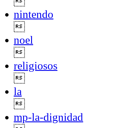

nintendo

noel

religiosos

la

mp-la-dignidad