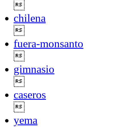

chilena

fuera-monsanto

gimnasio

caseros

yema