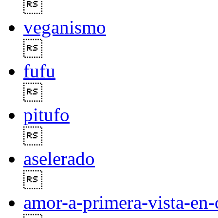

veganismo

fufu

pitufo

aselerado

amor-a-primera-vista-en-