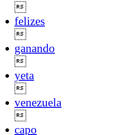

felizes

ganando

yeta

venezuela

capo