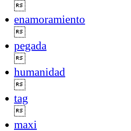

enamoramiento

pegada

humanidad

tag

maxi