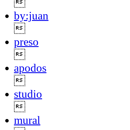

by:juan

preso

apodos

studio

mural