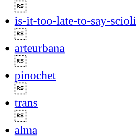

is-it-too-late-to-say-sciol

arteurbana

pinochet

trans

alma