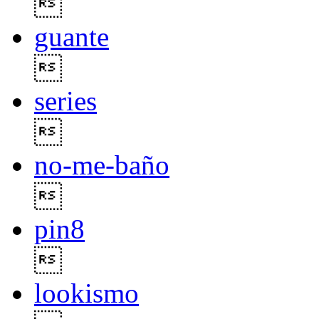

guante

series

no-me-baño

pin8

lookismo