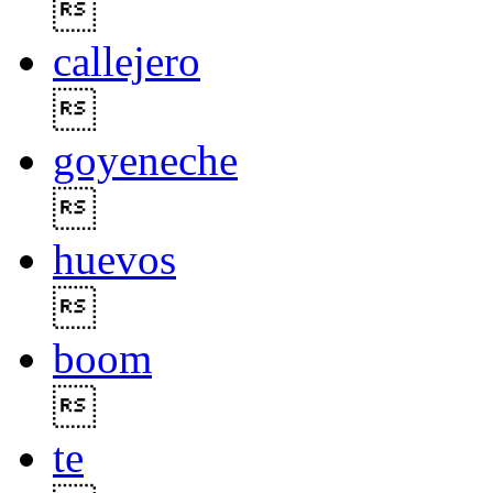

callejero

goyeneche

huevos

boom

te