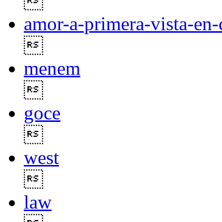

amor-a-primera-vista-en-

menem

goce

west

law