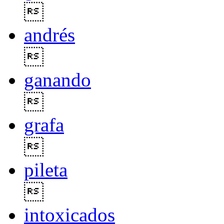

andrés

ganando

grafa

pileta

intoxicados