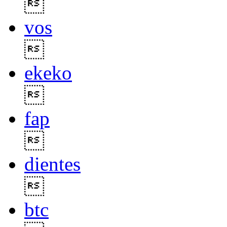

vos

ekeko

fap

dientes

btc