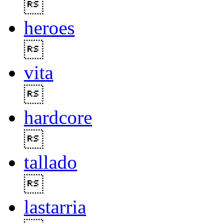

heroes

vita

hardcore

tallado

lastarria