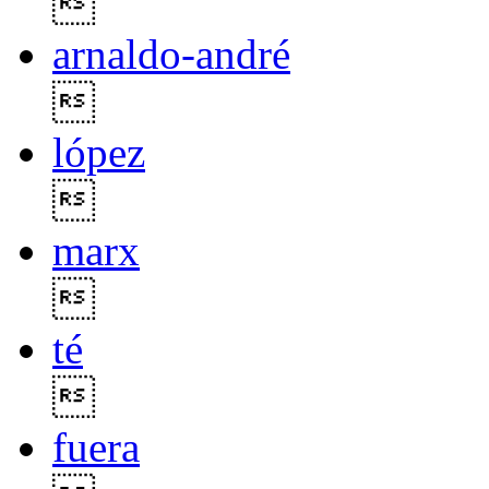

arnaldo-andré

lópez

marx

té

fuera