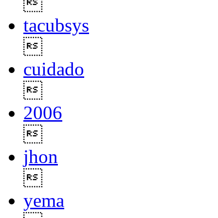

tacubsys

cuidado

2006

jhon

yema