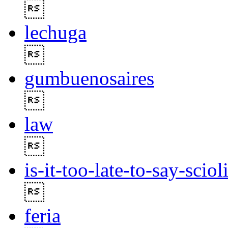

lechuga

gumbuenosaires

law

is-it-too-late-to-say-sciol

feria