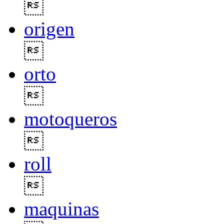

origen

orto

motoqueros

roll

maquinas