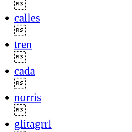

calles

tren

cada

norris

glitagrrl