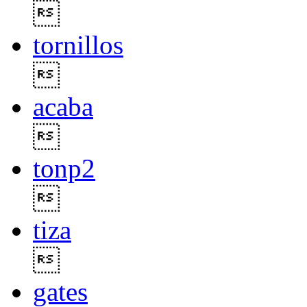

tornillos

acaba

tonp2

tiza

gates