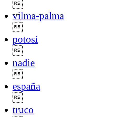

vilma-palma

potosi

nadie

españa

truco