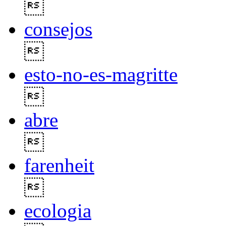

consejos

esto-no-es-magritte

abre

farenheit

ecologia