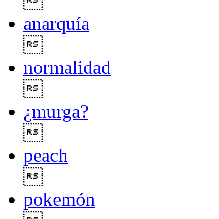

anarquía

normalidad

¿murga?

peach

pokemón