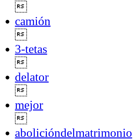

camión

3-tetas

delator

mejor

abolicióndelmatrimonio