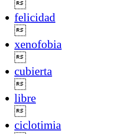

felicidad

xenofobia

cubierta

libre

ciclotimia