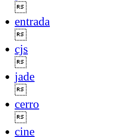

entrada

cjs

jade

cerro

cine