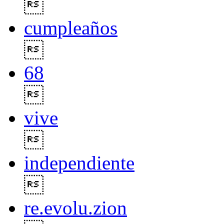

cumpleaños

68

vive

independiente

re.evolu.zion