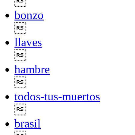

bonzo

llaves

hambre

todos-tus-muertos

brasil