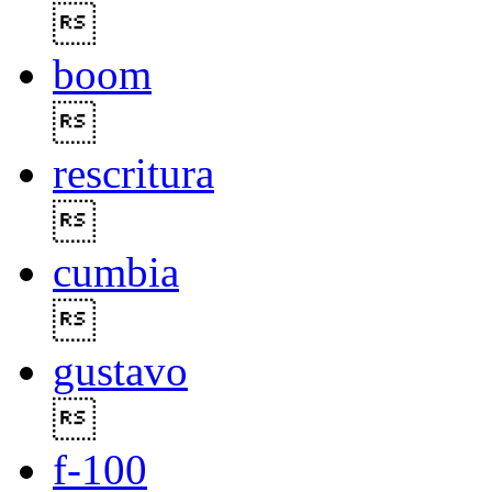

boom

rescritura

cumbia

gustavo

f-100