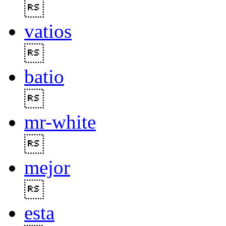

vatios

batio

mr-white

mejor

esta