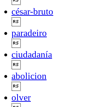

césar-bruto

paradeiro

ciudadanía

abolicion

olver