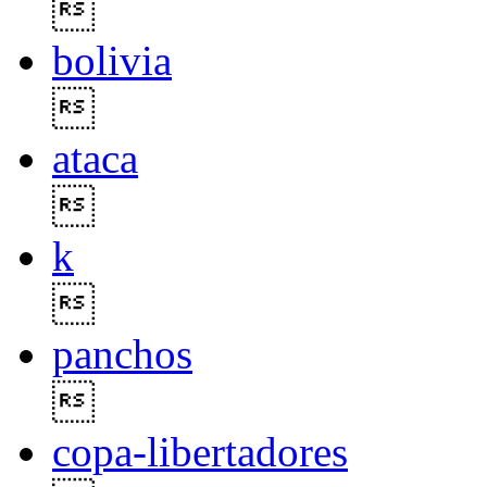

bolivia

ataca

k

panchos

copa-libertadores