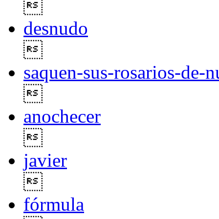

desnudo

saquen-sus-rosarios-de-n

anochecer

javier

fórmula