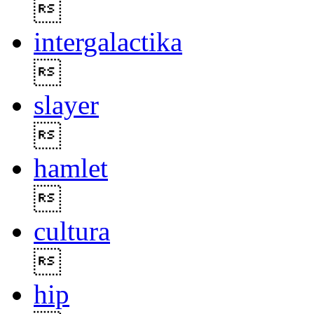

intergalactika

slayer

hamlet

cultura

hip