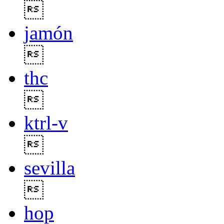

jamón

thc

ktrl-v

sevilla

hop