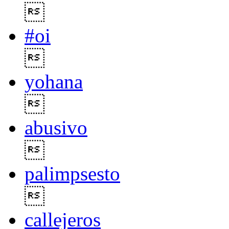

#oi

yohana

abusivo

palimpsesto

callejeros