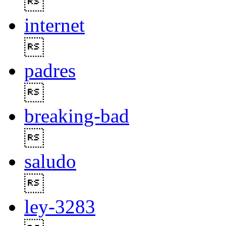

internet

padres

breaking-bad

saludo

ley-3283