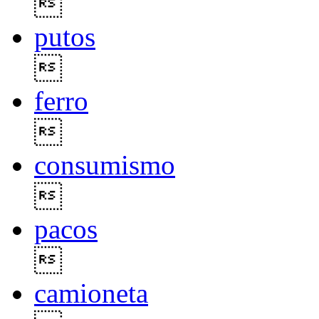

putos

ferro

consumismo

pacos

camioneta