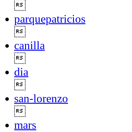

parquepatricios

canilla

dia

san-lorenzo

mars