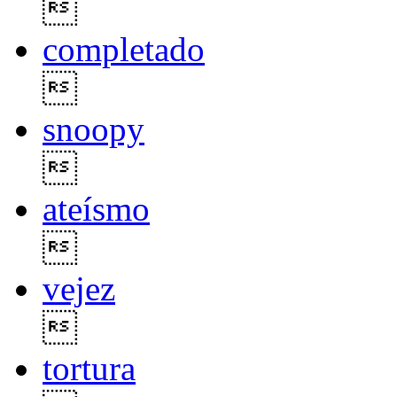

completado

snoopy

ateísmo

vejez

tortura