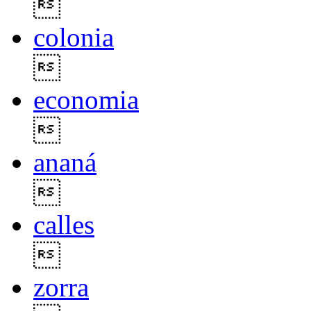

colonia

economia

ananá

calles

zorra