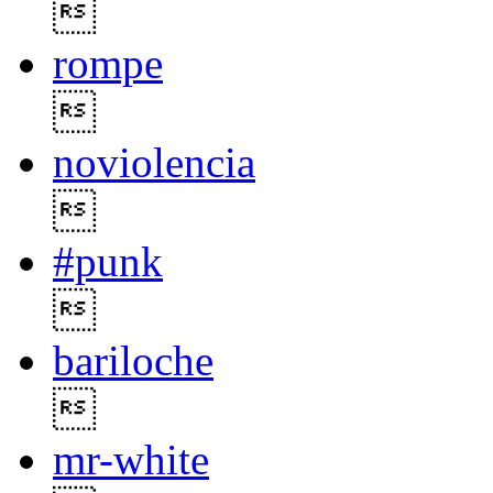

rompe

noviolencia

#punk

bariloche

mr-white