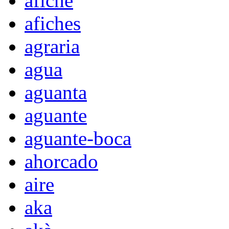
afiche
afiches
agraria
agua
aguanta
aguante
aguante-boca
ahorcado
aire
aka