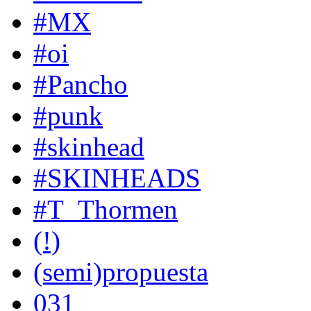
#MX
#oi
#Pancho
#punk
#skinhead
#SKINHEADS
#T_Thormen
(!)
(semi)propuesta
031