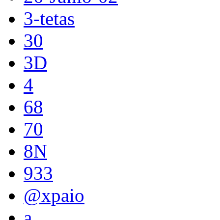
3-tetas
30
3D
4
68
70
8N
933
@xpaio
a