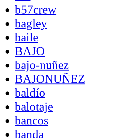
b57crew
bagley
baile
BAJO
bajo-nuñez
BAJONUÑEZ
baldío
balotaje
bancos
banda