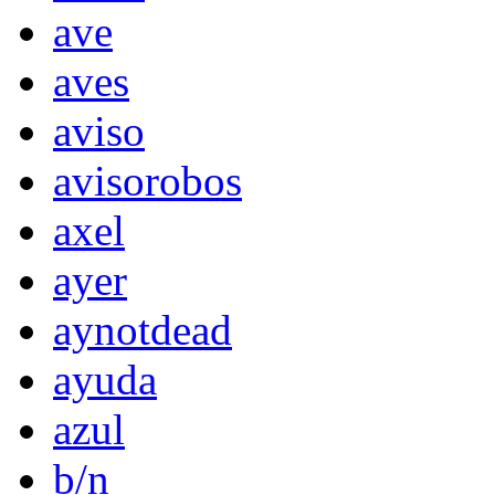
ave
aves
aviso
avisorobos
axel
ayer
aynotdead
ayuda
azul
b/n