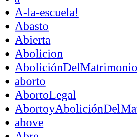
A-la-escuela!
Abasto
Abierta
Abolicion
AboliciónDelMatrimoni
aborto
AbortoLegal
AbortoyAboliciónDelMat
above
Abre