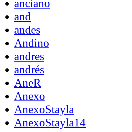
anciano
and
andes
Andino
andres
andrés
AneR
Anexo
AnexoStayla
AnexoStayla14