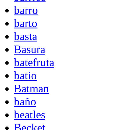
barro
barto
basta
Basura
batefruta
batio
Batman
baño
beatles
Becket