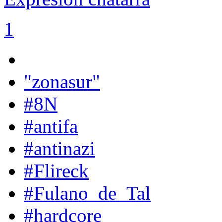
1
"zonasur"
#8N
#antifa
#antinazi
#Flireck
#Fulano_de_Tal
#hardcore