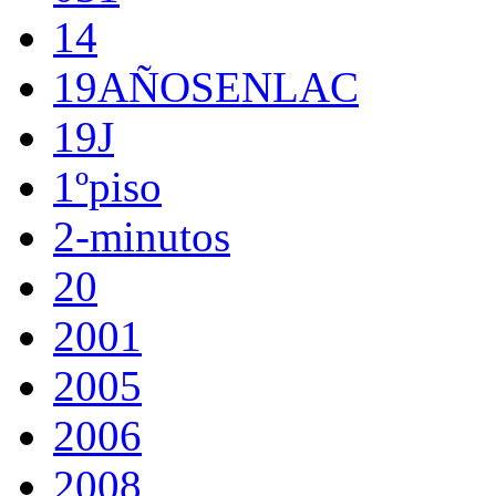
14
19AÑOSENLAC
19J
1ºpiso
2-minutos
20
2001
2005
2006
2008