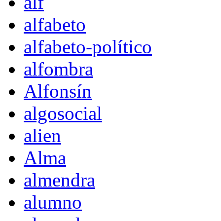
alf
alfabeto
alfabeto-político
alfombra
Alfonsín
algosocial
alien
Alma
almendra
alumno