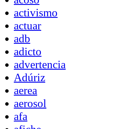
activismo
actuar
adb
adicto
advertencia
Adúriz
aerea
aerosol
afa