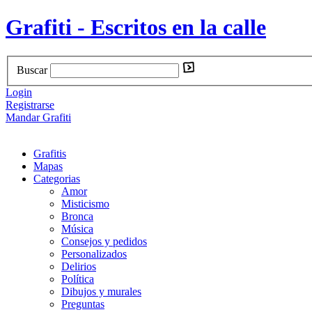
Grafiti - Escritos en la calle
Buscar
Login
Registrarse
Mandar Grafiti
Grafitis
Mapas
Categorias
Amor
Misticismo
Bronca
Música
Consejos y pedidos
Personalizados
Delirios
Política
Dibujos y murales
Preguntas