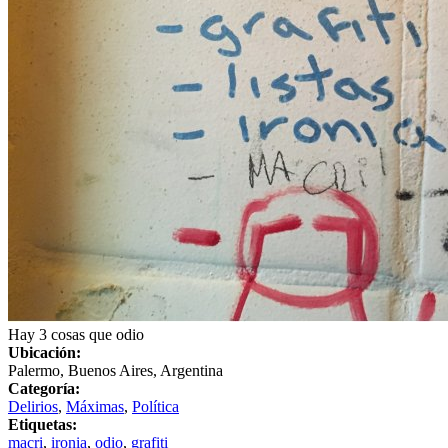
Hay 3 cosas que odio
Ubicación:
Palermo, Buenos Aires, Argentina
Categoría:
Delirios
,
Máximas
,
Política
Etiquetas:
macri
,
ironia
,
odio
,
grafiti