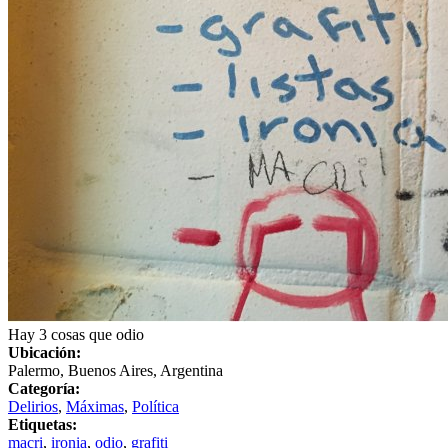
Hay 3 cosas que odio
Ubicación:
Palermo, Buenos Aires, Argentina
Categoría:
Delirios
,
Máximas
,
Política
Etiquetas:
macri
,
ironia
,
odio
,
grafiti