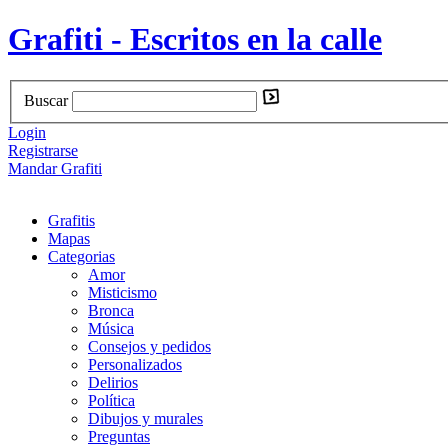
Grafiti - Escritos en la calle
Buscar
Login
Registrarse
Mandar Grafiti
Grafitis
Mapas
Categorias
Amor
Misticismo
Bronca
Música
Consejos y pedidos
Personalizados
Delirios
Política
Dibujos y murales
Preguntas