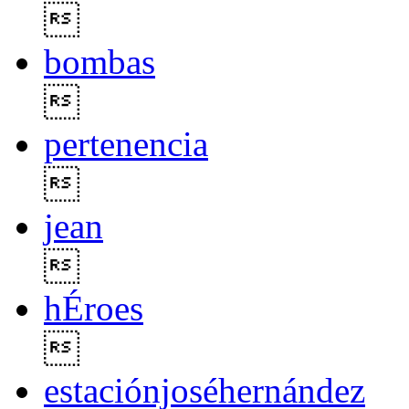

bombas

pertenencia

jean

hÉroes

estaciónjoséhernández