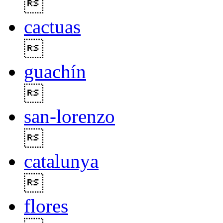

cactuas

guachín

san-lorenzo

catalunya

flores