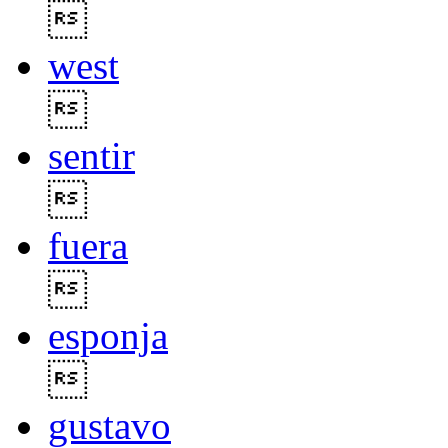

west

sentir

fuera

esponja

gustavo