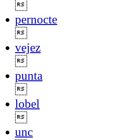

pernocte

vejez

punta

lobel

unc