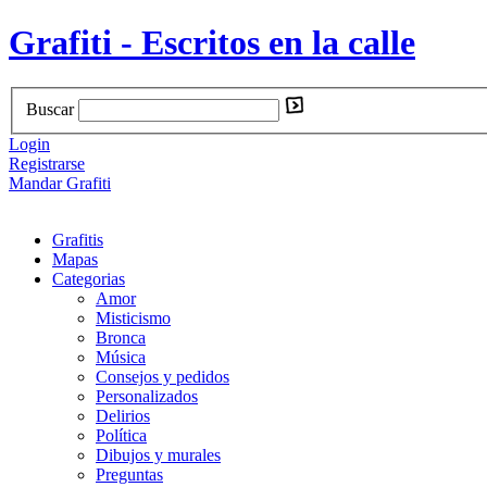
Grafiti - Escritos en la calle
Buscar
Login
Registrarse
Mandar Grafiti
Grafitis
Mapas
Categorias
Amor
Misticismo
Bronca
Música
Consejos y pedidos
Personalizados
Delirios
Política
Dibujos y murales
Preguntas