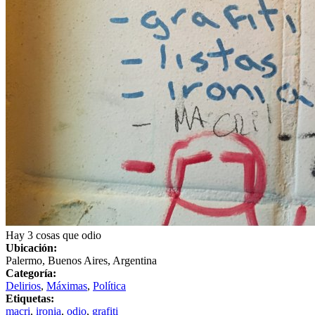
Hay 3 cosas que odio
Ubicación:
Palermo, Buenos Aires, Argentina
Categoría:
Delirios
,
Máximas
,
Política
Etiquetas:
macri
,
ironia
,
odio
,
grafiti