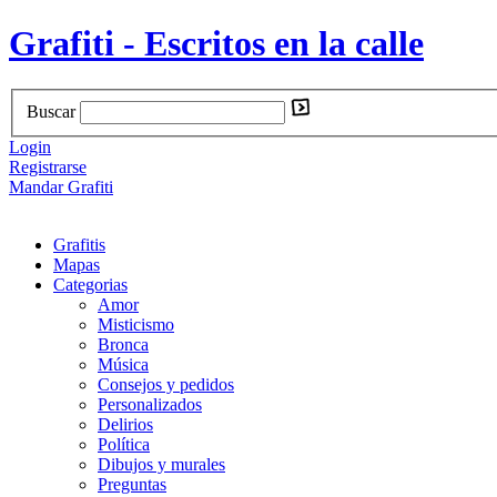
Grafiti - Escritos en la calle
Buscar
Login
Registrarse
Mandar Grafiti
Grafitis
Mapas
Categorias
Amor
Misticismo
Bronca
Música
Consejos y pedidos
Personalizados
Delirios
Política
Dibujos y murales
Preguntas