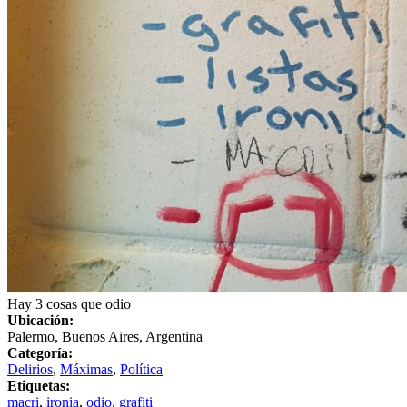
Hay 3 cosas que odio
Ubicación:
Palermo, Buenos Aires, Argentina
Categoría:
Delirios
,
Máximas
,
Política
Etiquetas:
macri
,
ironia
,
odio
,
grafiti